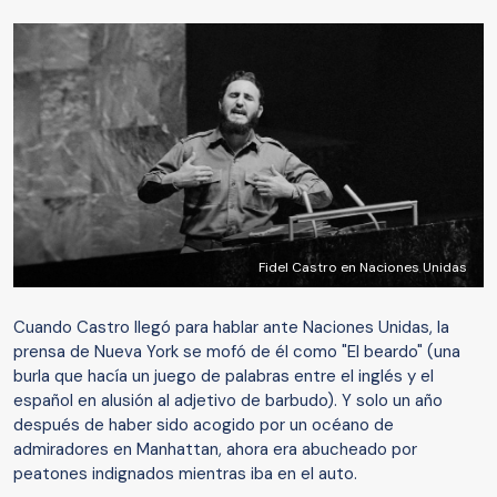
Fidel Castro en Naciones Unidas
Cuando Castro llegó para hablar ante Naciones Unidas, la
prensa de Nueva York se mofó de él como "El beardo" (una
burla que hacía un juego de palabras entre el inglés y el
español en alusión al adjetivo de barbudo). Y solo un año
después de haber sido acogido por un océano de
admiradores en Manhattan, ahora era abucheado por
peatones indignados mientras iba en el auto.