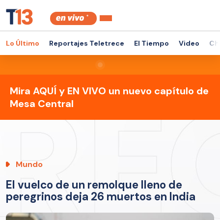
Lo Último
Reportajes Teletrece
El Tiempo
Video
Ch
Mira AQUÍ y EN VIVO un nuevo capítulo de
Mesa Central
Mundo
El vuelco de un remolque lleno de
peregrinos deja 26 muertos en India