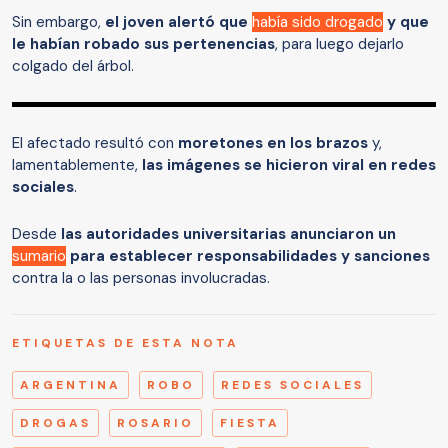
Sin embargo,
el joven alertó que
había sido drogado
y que
le habían robado sus pertenencias
, para luego dejarlo
colgado del árbol.
El afectado resultó con
moretones en los brazos
y,
lamentablemente,
las imágenes se hicieron viral en redes
sociales
.
Desde
las autoridades universitarias anunciaron un
sumario
para establecer responsabilidades y sanciones
contra la o las personas involucradas.
ETIQUETAS DE ESTA NOTA
ARGENTINA
ROBO
REDES SOCIALES
DROGAS
ROSARIO
FIESTA