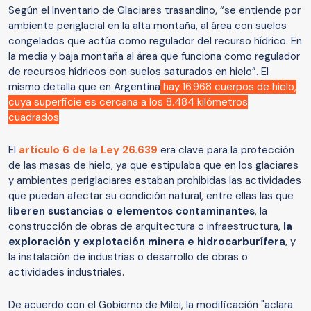
Según el Inventario de Glaciares trasandino, “se entiende por
ambiente periglacial en la alta montaña, al área con suelos
congelados que actúa como regulador del recurso hídrico. En
la media y baja montaña al área que funciona como regulador
de recursos hídricos con suelos saturados en hielo”. El
mismo detalla que en Argentina
hay 16.968 cuerpos de hielo,
cuya superficie es cercana a los 8.484 kilómetros
cuadrados
.
El
artículo 6 de la Ley 26.639
era clave para la protección
de las masas de hielo, ya que estipulaba que en los glaciares
y ambientes periglaciares estaban prohibidas las actividades
que puedan afectar su condición natural, entre ellas las que
l
iberen sustancias o elementos contaminantes
, la
construcción de obras de arquitectura o infraestructura,
la
exploración y explotación minera e hidrocarburífera
, y
la instalación de industrias o desarrollo de obras o
actividades industriales.
De acuerdo con el Gobierno de Milei, la modificación "aclara