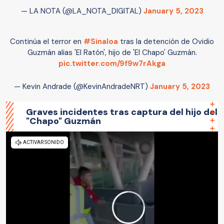
— LA NOTA (@LA_NOTA_DIGITAL)
January 5, 2023
Continúa el terror en
#Sinaloa
tras la detención de Ovidio
Guzmán alias 'El Ratón', hijo de 'El Chapo' Guzmán.
pic.twitter.com/9f9w7rAkga
— Kevin Andrade (@KevinAndradeNRT)
January 5, 2023
Graves incidentes tras captura del hijo del
"Chapo" Guzmán