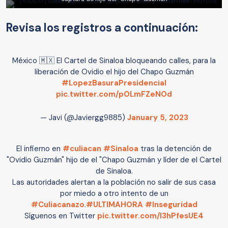
Revisa los registros a continuación:
México 🇲🇽 El Cartel de Sinaloa bloqueando calles, para la
liberación de Ovidio el hijo del Chapo Guzmán
#LopezBasuraPresidencial
pic.twitter.com/pOLmFZeNOd
— Javi (@Javiergg9885)
January 5, 2023
El infierno en
#culiacan
#Sinaloa
tras la detención de
"Ovidio Guzmán" hijo de el "Chapo Guzmán y líder de el Cartel
de Sinaloa.
Las autoridades alertan a la población no salir de sus casa
por miedo a otro intento de un
#Culiacanazo
.
#ULTIMAHORA
#Inseguridad
Síguenos en Twitter
pic.twitter.com/l3hPfesUE4