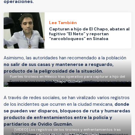
operaciones.
Lee También
Capturan a hijo de El Chapo, abaten al
fugitivo “El Neto” y reportan
“narcobloqueos” en Sinaloa
Asimismo, las autoridades han recomendado a la población
no salir de sus casas y mantenerse a resguardo,
producto de la peligrosidad de la situación.
Fuertes tiroteos en México tras operativo para capturar a hijo del
"Chapo" Guzmán
A través de redes sociales, se han viralizado varios registros
de los incidentes que ocurren en la ciudad mexicana,
donde
se pueden ver disparos, bloqueos de ruta y humaredas
producto de enfrentamientos entre la policía y
partidarios de Ovidio Guzmán.
[VIDEO] Los registros de los tiroteos y enfrentamientos tras
captura de hijo del "Chapo" Guzmán