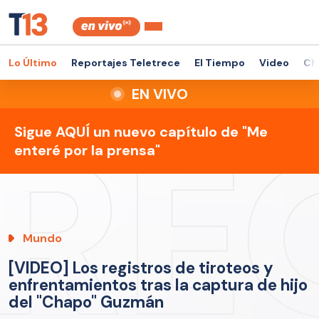
Lo Último
Reportajes Teletrece
El Tiempo
Video
Ch
EN VIVO
Sigue AQUÍ un nuevo capítulo de "Me
enteré por la prensa"
Mundo
[VIDEO] Los registros de tiroteos y
enfrentamientos tras la captura de hijo
del "Chapo" Guzmán