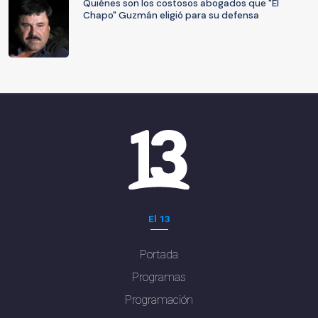
Quiénes son los costosos abogados que "El
Chapo" Guzmán eligió para su defensa
El 13
Portada
Programas
Programación