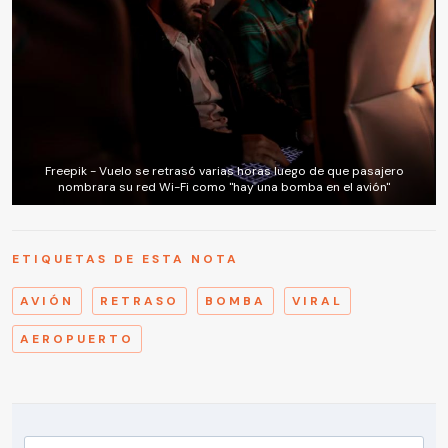
Freepik - Vuelo se retrasó varias horas luego de que pasajero
nombrara su red Wi-Fi como "hay una bomba en el avión"
ETIQUETAS DE ESTA NOTA
AVIÓN
RETRASO
BOMBA
VIRAL
AEROPUERTO