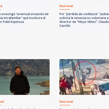
ca
Nacional
ía investiga “eventual situación de
Por "pérdida de confianza": Gobi
ia intrafamiliar” que involucra al
solicita la renuncia no voluntaria a
r Fidel Espinoza
director de "Mejor Niñez", Claudi
Castillo
nal
Nacional