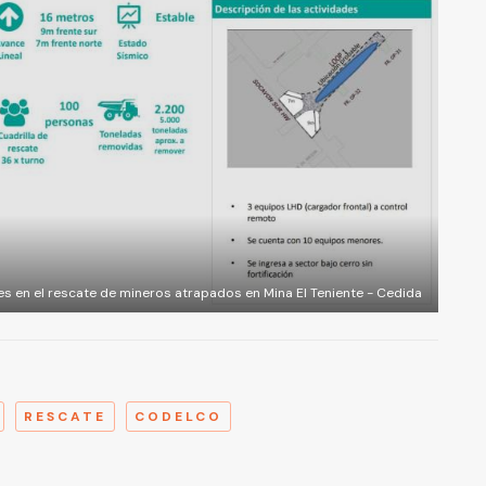
s en el rescate de mineros atrapados en Mina El Teniente - Cedida
A
RESCATE
CODELCO