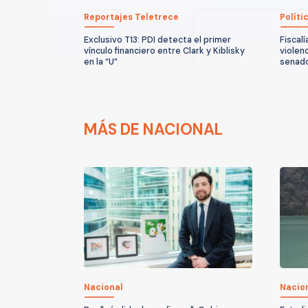
Reportajes Teletrece
Políti
Exclusivo T13: PDI detecta el primer
Fiscal
vínculo financiero entre Clark y Kiblisky
violenc
en la “U”
senado
MÁS DE NACIONAL
Nacional
Nacio