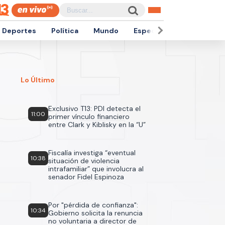
Deportes
Política
Mundo
Espectáculos
Empren
Lo Último
Exclusivo T13: PDI detecta el
11:00
primer vínculo financiero
entre Clark y Kiblisky en la “U”
Fiscalía investiga “eventual
10:38
situación de violencia
intrafamiliar” que involucra al
senador Fidel Espinoza
Por "pérdida de confianza":
10:34
Gobierno solicita la renuncia
no voluntaria a director de