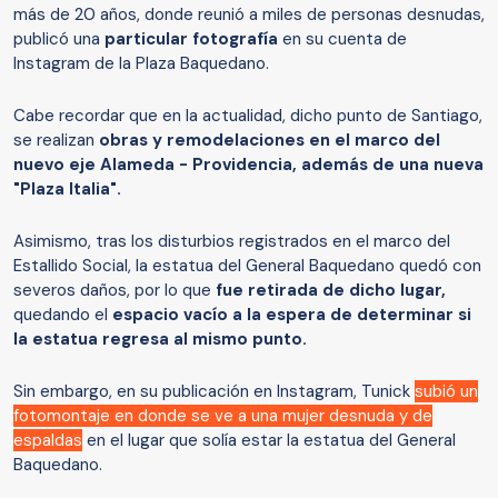
más de 20 años, donde reunió a miles de personas desnudas,
publicó una
particular fotografía
en su cuenta de
Instagram de la Plaza Baquedano.
Cabe recordar que en la actualidad, dicho punto de Santiago,
se realizan
obras y remodelaciones en el marco del
nuevo eje Alameda - Providencia, además de una nueva
"Plaza Italia".
Asimismo, tras los disturbios registrados en el marco del
Estallido Social, la estatua del General Baquedano quedó con
severos daños, por lo que
fue retirada de dicho lugar,
quedando el
espacio vacío a la espera de determinar si
la estatua regresa al mismo punto.
Sin embargo, en su publicación en Instagram, Tunick
subió un
fotomontaje en donde se ve a una mujer desnuda y de
espaldas
en el lugar que solía estar la estatua del General
Baquedano.