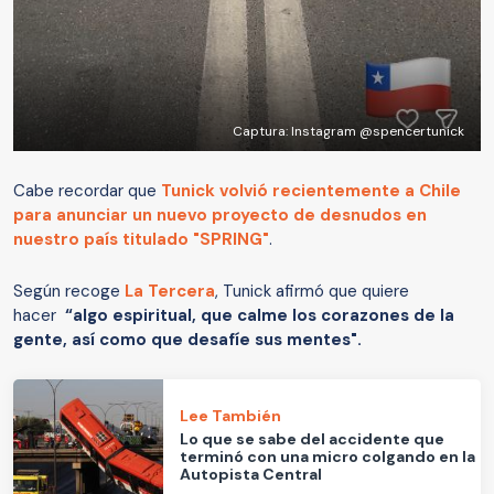
Captura: Instagram @spencertunick
Cabe recordar que
Tunick volvió recientemente a Chile
para anunciar un nuevo proyecto de desnudos en
nuestro país titulado "SPRING"
.
Según recoge
La Tercera
, Tunick afirmó que quiere
hacer
“algo espiritual, que calme los corazones de la
gente, así como que desafíe sus mentes".
Lee También
Lo que se sabe del accidente que
terminó con una micro colgando en la
Autopista Central