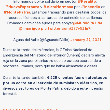
Informamos corte solidario en sector
#Peralito
,
#NuevaEsperanza
y
#VistaHermosa
por
#incendio
en
#MontePatria
. Estamos trabajando para destinar todos los
recursos hídricos a las tareas de extinción de las llamas.
Enviamos camiones aljibes para apoyar
@MUNIMPATRIA
@limarigob
pic.twitter.com/Z77v5Z1n7I
— Aguas del Valle (@AguasdelValle)
January 27, 2021
Durante la tarde del miércoles, la Oficina Nacional de
Emergencia del Ministerio del Interior (Onemi) declaró alerta
roja en la zona por el siniestro que se estaba acercando a
sectores urbanos, pero que no había alcanzado a casas.
Durante la tarde también,
6.229 clientes fueron afectados
por un corte en el servicio de suministro eléctrico,
en
diversos sectores de Monte Patria, debido a este incendio
forestal.
ETIQUETAS DE ESTA NOTA