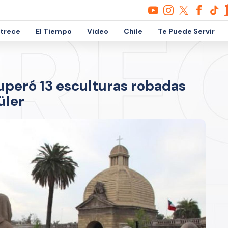
etrece
El Tiempo
Video
Chile
Te Puede Servir
peró 13 esculturas robadas
üler