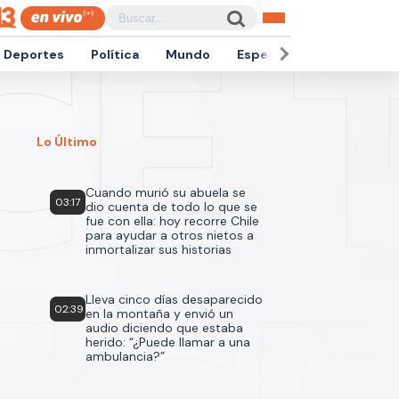
Deportes
Política
Mundo
Espectáculos
Empren
Lo Último
Cuando murió su abuela se
03:17
dio cuenta de todo lo que se
fue con ella: hoy recorre Chile
para ayudar a otros nietos a
inmortalizar sus historias
Lleva cinco días desaparecido
02:39
en la montaña y envió un
audio diciendo que estaba
herido: “¿Puede llamar a una
ambulancia?”