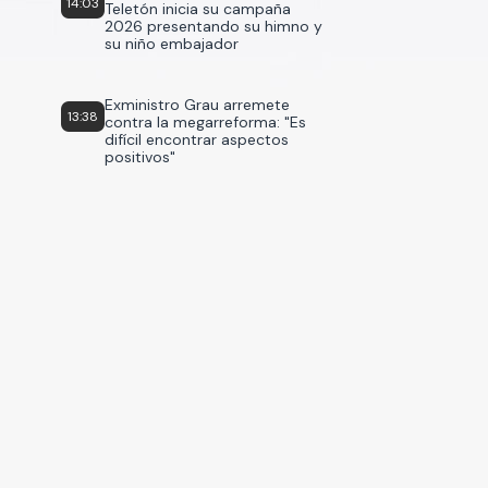
14:03
Teletón inicia su campaña
2026 presentando su himno y
su niño embajador
Exministro Grau arremete
13:38
contra la megarreforma: "Es
difícil encontrar aspectos
positivos"