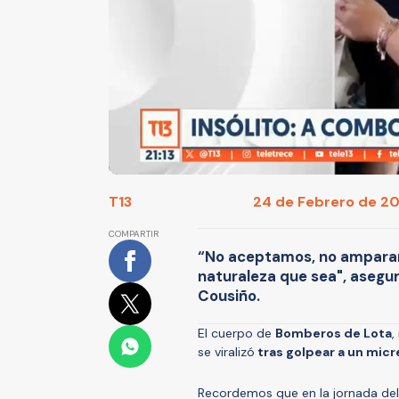
T13
24 de Febrero de 202
COMPARTIR
“No aceptamos, no amparam
naturaleza que sea", aseg
Cousiño.
El cuerpo de
Bomberos de Lota
,
se viralizó
tras golpear a un micr
Recordemos que en la jornada del v