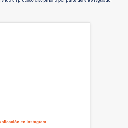
riendo un proceso disciplinario por parte del ente regulador
ublicación en Instagram