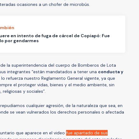
iteradas ocasiones a un chofer de microbús.
ambién
ere en intento de fuga de cárcel de Copiapó: Fue
do por gendarmes
de la superintendencia del cuerpo de Bomberos de Lota
sus integrantes “están mandatados a tener una
conducta y
 lo refuerza nuestro Reglamento General vigente, ya que
empre el proteger vidas, bienes y el medio ambiente, sin
, religiosas y sociales”.
pudiamos cualquier agresión, de la naturaleza que sea, en
onde se vean vulnerados los derechos personales o afectada
oluntario que aparece en el video
fue apartado de sus