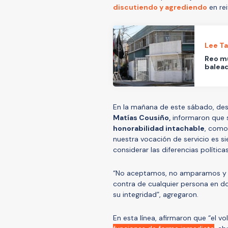
discutiendo y agrediendo
en re
Lee T
Reo mu
balea
En la mañana de este sábado, des
Matías Cousiño,
informaron que 
honorabilidad intachable
, como
nuestra vocación de servicio es si
considerar las diferencias políticas
“No aceptamos, no amparamos y re
contra de cualquier persona en d
su integridad”, agregaron.
En esta línea, afirmaron que “el v