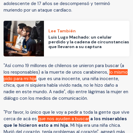
adolescente de 17 años se descompensó y terminó
muriendo por un ataque cardíaco.
Lee También
Luis Lugo Machado: un celular
perdido y la cadena de circunstancias
que llevaron a su captura
"Así como 19 millones de chilenos se unieron para buscar (a
los responsables) a la muerte de unos carabineros,
lo mismo
pido para mi hija
, que es una inocente, una niña inocente,
chica, que ni siquiera había vivido nada, no le hizo daño a
nadie en este mundo. A nadie", dijo entre lágrimas la mujer en
diálogo con los medios de comunicación.
"Por favor, lo único que le voy a pedir a toda la gente que vive
cerca de acá es
que nos ayuden a buscar
a los miserables
que le hicieron esto a mi hija.
Mi hija era una niña chica.
Murió del corazón, tenía problemas al corazón", agregó más