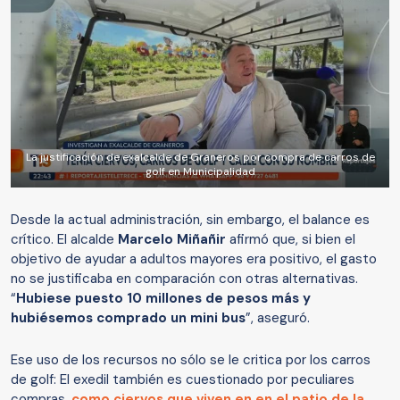
La justificación de exalcalde de Graneros por compra de carros de
golf en Municipalidad
Desde la actual administración, sin embargo, el balance es
crítico. El alcalde
Marcelo Miñañir
afirmó que, si bien el
objetivo de ayudar a adultos mayores era positivo, el gasto
no se justificaba en comparación con otras alternativas.
“
Hubiese puesto 10 millones de pesos más y
hubiésemos comprado un mini bus
”, aseguró.
Ese uso de los recursos no sólo se le critica por los carros
de golf: El exedil también es cuestionado por peculiares
compras,
como ciervos que viven en en el patio de la