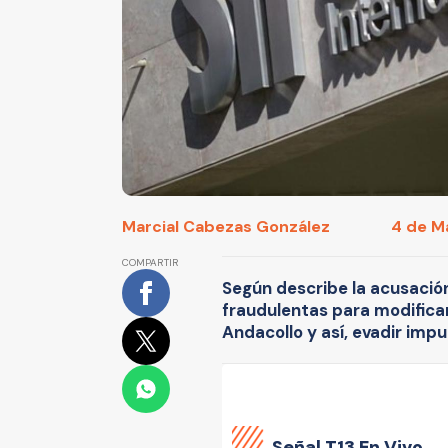
Marcial Cabezas González
4 de Ma
COMPARTIR
Según describe la acusación
fraudulentas para modifica
Andacollo y así, evadir imp
Señal
T13 En Vivo