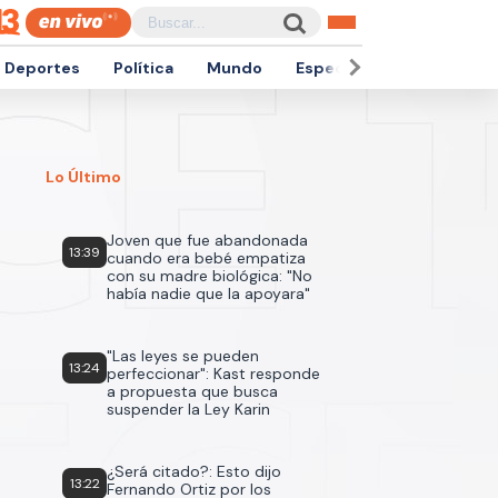
Deportes
Política
Mundo
Espectáculos
Empren
Lo Último
Joven que fue abandonada
13:39
cuando era bebé empatiza
con su madre biológica: "No
había nadie que la apoyara"
"Las leyes se pueden
13:24
perfeccionar": Kast responde
a propuesta que busca
suspender la Ley Karin
¿Será citado?: Esto dijo
13:22
Fernando Ortiz por los