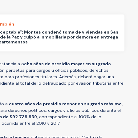
ambién
aceptable": Montes condenó toma de viviendas en San
de la Paz y culpó a inmobiliaria por demora en entrega
partamentos
nstancia a o
cho años de presidio mayor en su grado
ción perpetua para cargos u oficios públicos, derechos
luta para profesiones titulares. Además, deberá pagar una
iente al total de lo defraudado por evasión tributaria entre
ado a
cuatro años de presidio menor en su grado máximo,
ara derechos políticos, cargos y oficios públicos durante el
a de $92.739.939
, correspondiente al 100% de lo
 ocurrida entre el 2016 y 2017.
lada intensiva
, debiendo presentarse al Centro de