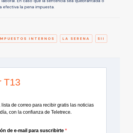
a laboral. En caso que la sentencia sea quebrantada o
a efectiva la pena impuesta.
A
IMPUESTOS INTERNOS
LA SERENA
SII
r T13
lista de correo para recibir gratis las noticias
día, con la confianza de Teletrece.
ión de e-mail para suscribirte