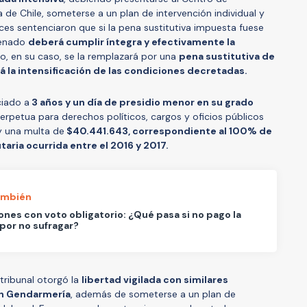
 de Chile, someterse a un plan de intervención individual y
ces sentenciaron que si la pena sustitutiva impuesta fuese
denado
deberá cumplir íntegra y efectivamente la
o, en su caso, se la remplazará por una
pena sustitutiva de
 la intensificación de las condiciones decretadas.
ciado a
3 años y un día de presidio menor en su grado
 perpetua para derechos políticos, cargos y oficios públicos
y una multa de
$40.441.643, correspondiente al 100% de
taria ocurrida entre el 2016 y 2017.
ambién
ones con voto obligatorio: ¿Qué pasa si no pago la
por no sufragar?
 tribunal otorgó la
libertad vigilada con similares
en Gendarmería
, además de someterse a un plan de