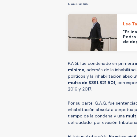
ocasiones.
Lee T
"Es in
Pedro 
de de
P.A.G. fue condenado en primera i
mínimo
, además de la inhabilita
políticos y la inhabilitación abso
multa de $391.821.501,
correspond
2016 y 2017.
Por su parte, G.A.G. fue sentenci
inhabilitación absoluta perpetua p
tiempo de la condena y una
mult
defraudado, por evasión tributaria
El tribunal otorgó la
libertad vigi