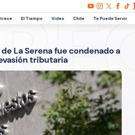
etrece
El Tiempo
Video
Chile
Te Puede Servir
II de La Serena fue condenado a
evasión tributaria