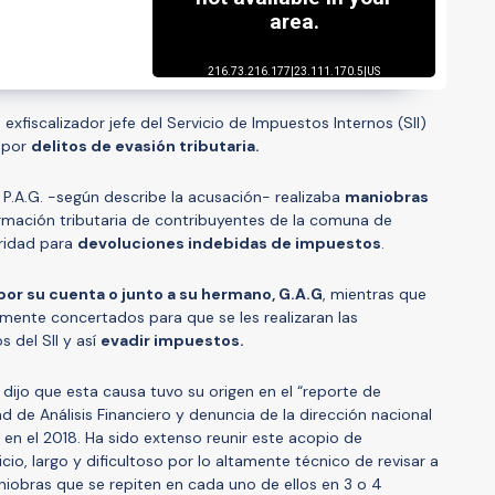
a exfiscalizador jefe del Servicio de Impuestos Internos (SII)
 por
delitos de evasión tributaria.
es P.A.G. -según describe la acusación- realizaba
maniobras
rmación tributaria de contribuyentes de la comuna de
oridad para
devoluciones indebidas de impuestos
.
 por su cuenta o junto a su hermano, G.A.G
, mientras que
mente concertados para que se les realizaran las
 del SII y así
evadir impuestos.
z, dijo que esta causa tuvo su origen en el “reporte de
 de Análisis Financiero y denuncia de la dirección nacional
 en el 2018. Ha sido extenso reunir este acopio de
cio, largo y dificultoso por lo altamente técnico de revisar a
niobras que se repiten en cada uno de ellos en 3 o 4