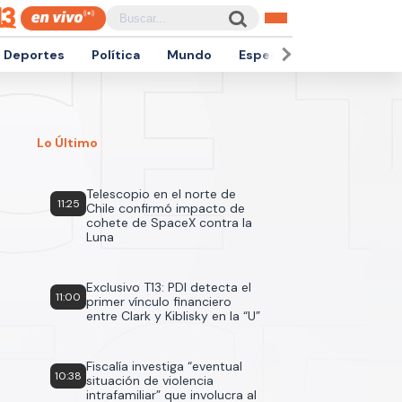
Deportes
Política
Mundo
Espectáculos
Empren
Lo Último
Telescopio en el norte de
11:25
Chile confirmó impacto de
cohete de SpaceX contra la
Luna
Exclusivo T13: PDI detecta el
11:00
primer vínculo financiero
entre Clark y Kiblisky en la “U”
Fiscalía investiga “eventual
10:38
situación de violencia
intrafamiliar” que involucra al