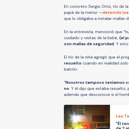
En concreto Sergio Ortiz, tío de l
papá de la menor —
detenido lue
que lo obligaba a instalar mallas 
En la entrevista, mencionó que "h
cuidado y visitas de la bebé,
(el 
con mallas de seguridad
. Y esto
El tío de la niña agregó que el pr
resuelto
cuando en realidad solo h
balcón.
"
Nosotros tampoco teníamos cómo
no
. Y él dijo que estaba resuelto,
además que desconoce si el homb
Lee T
"Él te
de 2 a