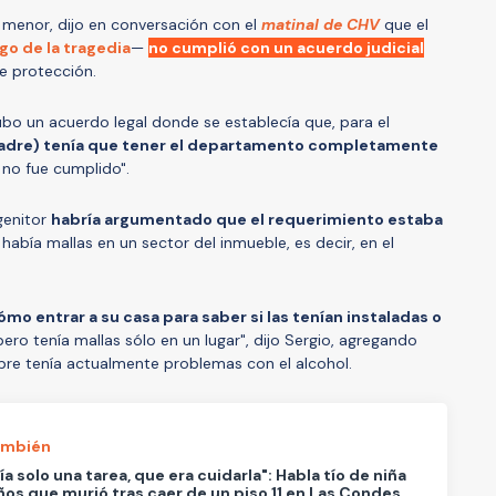
a menor, dijo en conversación con el
matinal de CHV
que el
go de la tragedia
—
no cumplió con un acuerdo judicial
de protección.
ubo un acuerdo legal donde se establecía que, para el
padre) tenía que tener el departamento completamente
 no fue cumplido".
ogenitor
habría argumentado que el requerimiento estaba
abía mallas en un sector del inmueble, es decir, en el
 entrar a su casa para saber si las tenían instaladas o
 pero tenía mallas sólo en un lugar", dijo Sergio, agregando
re tenía actualmente problemas con el alcohol.
ambién
nía solo una tarea, que era cuidarla": Habla tío de niña
ños que murió tras caer de un piso 11 en Las Condes