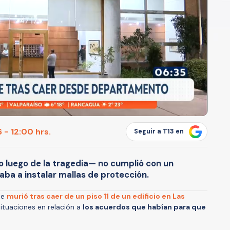
 - 12:00 hrs.
Seguir a T13 en
o luego de la tragedia— no cumplió con un
gaba a instalar mallas de protección.
ue
murió tras caer de un piso 11 de un edificio en Las
 situaciones en relación a
los acuerdos que habían para que