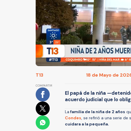
T13
18 de Mayo de 2026
COMPARTIR
El papá de la niña —detenid
acuerdo judicial que lo obli
La
familia de la niña de 2 años
q
Condes
, se refirió a una serie de
cuidara a la pequeña.