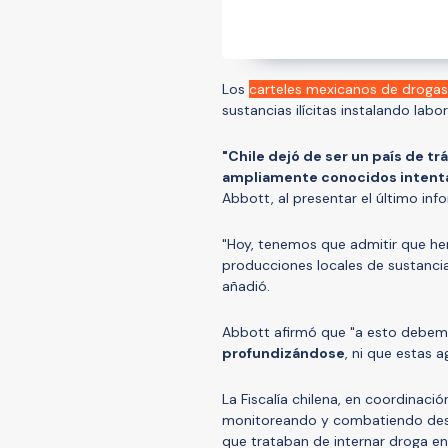
Los
carteles mexicanos de drogas
sustancias ilícitas instalando labor
"Chile dejó de ser un país de t
ampliamente conocidos intenta
Abbott, al presentar el último inf
"Hoy, tenemos que admitir que hem
producciones locales de sustancias 
añadió.
Abbott afirmó que "a esto debem
profundizándose
, ni que estas 
La Fiscalía chilena, en coordinaci
monitoreando y combatiendo desd
que trataban de internar droga en 