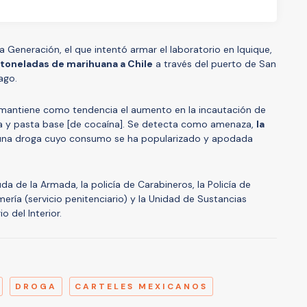
va Generación, el que intentó armar el laboratorio en Iquique,
 toneladas de marihuana a Chile
a través del puerto de San
ago.
 mantiene como tendencia el aumento en la incautación de
ína y pasta base [de cocaína]. Se detecta como amenaza,
la
 una droga cuyo consumo se ha popularizado y apodada
da de la Armada, la policía de Carabineros, la Policía de
ería (servicio penitenciario) y la Unidad de Sustancias
 del Interior.
A
DROGA
CARTELES MEXICANOS