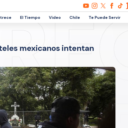
etrece
El Tiempo
Video
Chile
Te Puede Servir
rteles mexicanos intentan