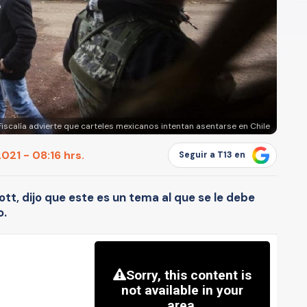
Fiscalía advierte que carteles mexicanos intentan asentarse en Chile
21 - 08:16 hrs.
Seguir a T13 en
bott, dijo que este es un tema al que se le debe
o.