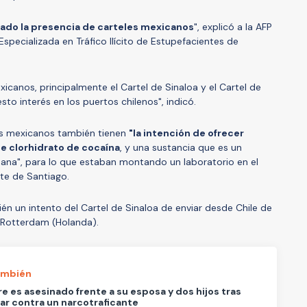
mado la presencia de carteles mexicanos
", explicó a la AFP
Especializada en Tráfico Ilícito de Estupefacientes de
icanos, principalmente el Cartel de Sinaloa y el Cartel de
to interés en los puertos chilenos", indicó.
es mexicanos también tienen
"la intención de ofrecer
te clorhidrato de cocaína
, y una sustancia que es un
uana", para lo que estaban montando un laboratorio en el
rte de Santiago.
n un intento del Cartel de Sinaloa de enviar desde Chile de
e Rotterdam (Holanda).
ambién
 es asesinado frente a su esposa y dos hijos tras
ar contra un narcotraficante