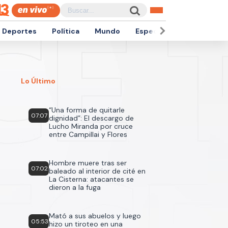
Deportes
Política
Mundo
Espectáculos
Empren
Lo Último
“Una forma de quitarle
07:07
dignidad”: El descargo de
Lucho Miranda por cruce
entre Campillai y Flores
Hombre muere tras ser
07:02
baleado al interior de cité en
La Cisterna: atacantes se
dieron a la fuga
Mató a sus abuelos y luego
05:53
hizo un tiroteo en una