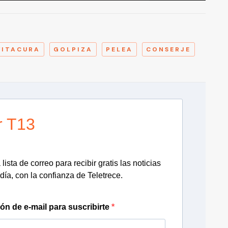
A
VITACURA
GOLPIZA
PELEA
CONSERJE
r T13
lista de correo para recibir gratis las noticias
día, con la confianza de Teletrece.
ión de e-mail para suscribirte