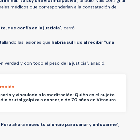
criminal. No soy una víctima pasiva
", añadió. Vale consignar
apeles médicos que corresponderían a la constatación de
e, que confía en la justicia"
, cerró.
tallando las lesiones que
habría sufrido al recibir "una
 verdad y con todo el peso de la justicia", añadió.
ambién
ario y vinculado a la meditación: Quién es el sujeto
 dio brutal golpiza a conserje de 70 años en Vitacura
Pero ahora necesito silencio para sanar y enfocarme
",