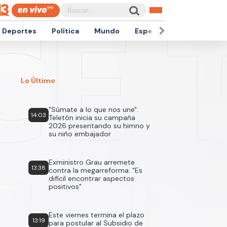
Deportes
Política
Mundo
Espectáculos
Empren
Lo Último
"Súmate a lo que nos une":
14:03
Teletón inicia su campaña
2026 presentando su himno y
su niño embajador
Exministro Grau arremete
13:38
contra la megarreforma: "Es
difícil encontrar aspectos
positivos"
Este viernes termina el plazo
13:19
para postular al Subsidio de