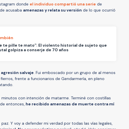
 Instagram donde
el individuo compartió una serie
de
nde acusaba
amenazas y relata su versión
de lo que ocurrió
ambién
 te pille te mato”: El violento historial de sujeto que
utal golpiza a conserje de 70 años
 agresión salvaje
. Fui emboscado por un grupo de al menos
ierros, frente a funcionarios de Gendarmería, en pleno
latando.
minutos con intención de matarme. Terminé con costillas
sde entonces,
he recibido amenazas de muerte contra mí
n paz. Y voy a defender mi verdad por todas las vías legales,