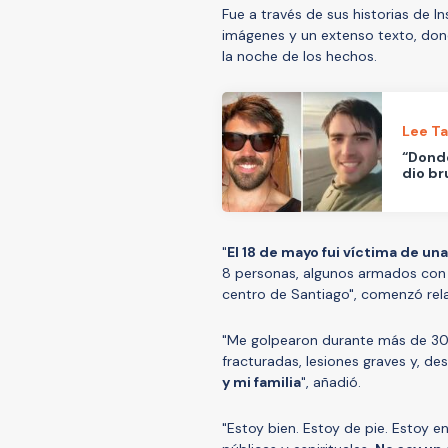
Fue a través de sus historias de
imágenes y un extenso texto, do
la noche de los hechos.
Lee T
“Donde
dio br
"
El 18 de mayo fui víctima de una
8 personas, algunos armados con f
centro de Santiago", comenzó re
"Me golpearon durante más de 30 
fracturadas, lesiones graves y, de
y mi familia
", añadió.
"Estoy bien. Estoy de pie. Estoy e