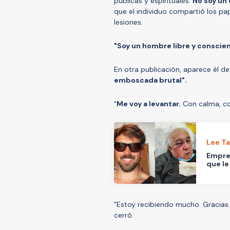
públicas y espirituales.
No soy un 
que el individuo compartió los p
lesiones.
"Soy un hombre libre y conscient
En otra publicación, aparece él de
emboscada brutal".
"
Me voy a levantar.
Con calma, con
Lee T
Empres
que le
"Estoy recibiendo mucho. Gracias.
cerró.