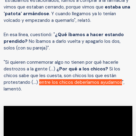
"Estábamos estacionados, fuimos a comprar a la farmacia y
vimos que estaban cerrando, porque vimos que
estaba una
'patota' armándose
. Y cuando llegamos ya lo tenían
volcado y empezando a quemarlo", relató.
En esa línea, cuestionó: "
¿Qué íbamos a hacer estando
prendido?
No íbamos a darlo vuelta y apagarlo los dos,
solos (con su pareja)".
"Si quieren conmemorar algo no tienen por qué hacerle
destrozos a la gente (...)
¿Por qué a los chicos?
Si los
chicos sabe que les cuesta, son chicos los que están
protestando (...)
entre los chicos deberíamos ayudarnos
",
lamentó.