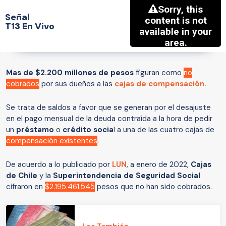
Señal
T13 En Vivo
Mas de $2.200 millones de pesos
figuran como
no
cobrados
por sus dueños a las
cajas de compensación
.
Se trata de saldos a favor que se generan por el desajuste
en el pago mensual de la deuda contraída a la hora de pedir
un
préstamo
o
crédito socia
l a una de las cuatro cajas de
compensación existentes
.
De acuerdo a lo publicado por
LUN
, a enero de 2022,
Cajas
de Chile
y la
Superintendencia de Seguridad Social
cifraron en
$2.195.461.545
pesos que no han sido cobrados.
Lee También