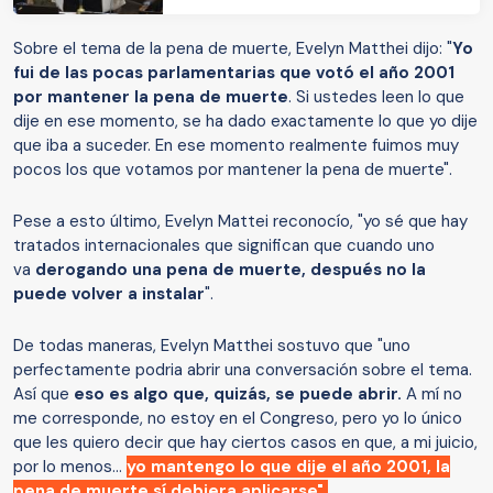
Sobre el tema de la pena de muerte, Evelyn Matthei dijo: "
Yo
fui de las pocas parlamentarias que votó el año 2001
por mantener la pena de muerte
. Si ustedes leen lo que
dije en ese momento, se ha dado exactamente lo que yo dije
que iba a suceder. En ese momento realmente fuimos muy
pocos los que votamos por mantener la pena de muerte".
Pese a esto último, Evelyn Mattei reconocío, "yo sé que hay
tratados internacionales que significan que cuando uno
va
derogando una pena de muerte, después no la
puede volver a instalar
".
De todas maneras, Evelyn Matthei sostuvo que "uno
perfectamente podria abrir una conversación sobre el tema.
Así que
eso es algo que, quizás, se puede abrir.
A mí no
me corresponde, no estoy en el Congreso, pero yo lo único
que les quiero decir que
hay ciertos casos en que, a mi juicio,
por lo menos…
yo mantengo lo que dije el año 2001, la
pena de muerte sí debiera aplicarse".