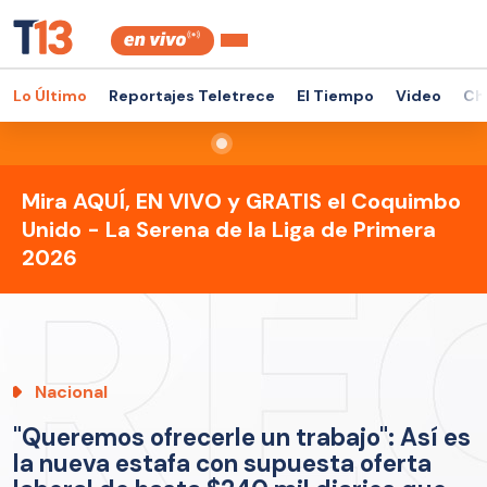
Lo Último
Reportajes Teletrece
El Tiempo
Video
Ch
Mira AQUÍ, EN VIVO y GRATIS el Coquimbo
Unido - La Serena de la Liga de Primera
2026
Nacional
"Queremos ofrecerle un trabajo": Así es
la nueva estafa con supuesta oferta