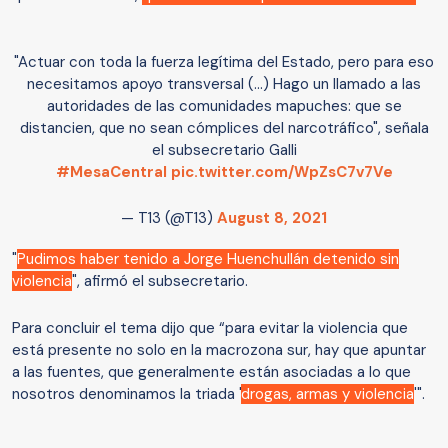
"Actuar con toda la fuerza legítima del Estado, pero para eso
necesitamos apoyo transversal (...) Hago un llamado a las
autoridades de las comunidades mapuches: que se
distancien, que no sean cómplices del narcotráfico", señala
el subsecretario Galli
#MesaCentral
pic.twitter.com/WpZsC7v7Ve
— T13 (@T13)
August 8, 2021
"
Pudimos haber tenido a Jorge Huenchullán detenido sin
violencia
", afirmó el subsecretario.
Para concluir el tema dijo que “para evitar la violencia que
está presente no solo en la macrozona sur, hay que apuntar
a las fuentes, que generalmente están asociadas a lo que
nosotros denominamos la triada '
drogas, armas y violencia
'".