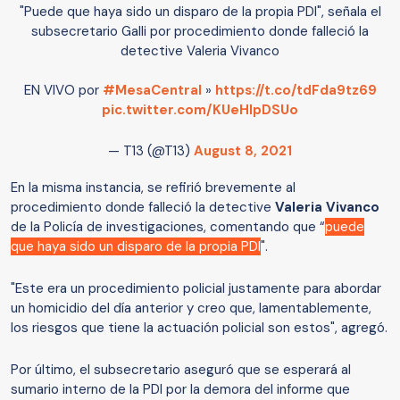
"Puede que haya sido un disparo de la propia PDI", señala el
subsecretario Galli por procedimiento donde falleció la
detective Valeria Vivanco
EN VIVO por
#MesaCentral
»
https://t.co/tdFda9tz69
pic.twitter.com/KUeHlpDSUo
— T13 (@T13)
August 8, 2021
En la misma instancia,
se refirió brevemente al
procedimiento donde falleció la detective
Valeria Vivanco
de la Policía de investigaciones, comentando que “
puede
que haya sido un disparo de la propia PDI
".
"Este era un procedimiento policial justamente para abordar
un homicidio del día anterior y creo que, lamentablemente,
los riesgos que tiene la actuación policial son estos", agregó.
Por último, el subsecretario aseguró que se esperará al
sumario interno de la PDI por la demora del informe que