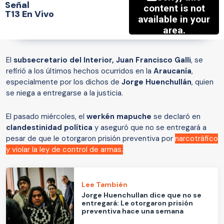
Señal
T13 En Vivo
El
subsecretario del Interior, Juan Francisco Galli
, se
refirió a los últimos hechos ocurridos en la
Araucanía
,
especialmente por los dichos de
Jorge Huenchullán
, quien
se niega a entregarse a la justicia.
El pasado miércoles, el
werkén mapuche
se declaró en
clandestinidad política
y aseguró que no se entregará a
pesar de que le otorgaron prisión preventiva por
narcotráfico
y violar la ley de control de armas.
Lee También
Jorge Huenchullan dice que no se
entregará: Le otorgaron prisión
preventiva hace una semana