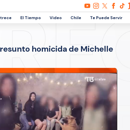
etrece
El Tiempo
Video
Chile
Te Puede Servir
resunto homicida de Michelle