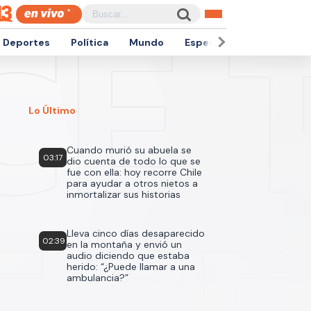
Deportes
Política
Mundo
Espectáculos
Empren
Lo Último
Cuando murió su abuela se
03:17
dio cuenta de todo lo que se
fue con ella: hoy recorre Chile
para ayudar a otros nietos a
inmortalizar sus historias
Lleva cinco días desaparecido
02:39
en la montaña y envió un
audio diciendo que estaba
herido: “¿Puede llamar a una
ambulancia?”