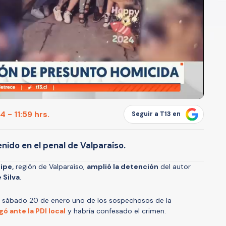
 - 11:59 hrs.
Seguir a T13 en
nido en el penal de Valparaíso.
ipe,
región de Valparaíso,
amplió la detención
del autor
 Silva
.
l sábado 20 de enero uno de los sospechosos de la
ó ante la PDI local
y habría confesado el crimen.