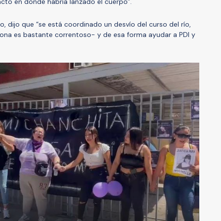
xacto en donde habría lanzado el cuerpo”.
, dijo que “se está coordinado un desvío del curso del río,
zona es bastante correntoso- y de esa forma ayudar a PDI y