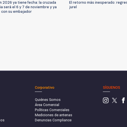
n 2026 ya tiene fecha: la cruzada
El retorno más inesperado: regres
ria será el 6 y 7 de noviembre y ya
jurel
 con su embajador
Corporativo
SÍGUENOS
Quiénes Somos
Área Comercial
Políticas Comerciales
Mediciones de antenas
sos
Denuncias Compliance