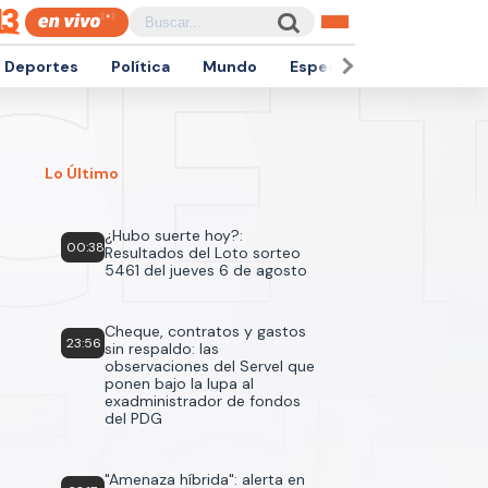
Deportes
Política
Mundo
Espectáculos
Empren
Lo Último
¿Hubo suerte hoy?:
00:38
Resultados del Loto sorteo
5461 del jueves 6 de agosto
Cheque, contratos y gastos
23:56
sin respaldo: las
observaciones del Servel que
ponen bajo la lupa al
exadministrador de fondos
del PDG
"Amenaza híbrida": alerta en