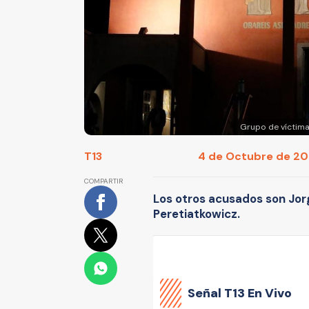
Grupo de víctima
T13
4 de Octubre de 201
COMPARTIR
Los otros acusados son Jor
Peretiatkowicz.
Señal
T13 En Vivo