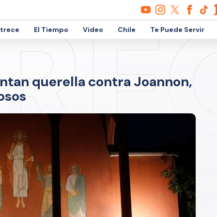
etrece
El Tiempo
Video
Chile
Te Puede Servir
ntan querella contra Joannon,
iosos