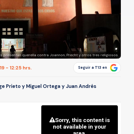
s presentan querella contra Joannon, Precht y otros tres religiosos
9 - 12:25 hrs.
Seguir a T13 en
ge Prieto y Miguel Ortega y Juan Andrés