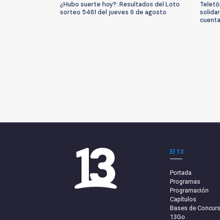
¿Hubo suerte hoy?: Resultados del Loto
Teletó
sorteo 5461 del jueves 6 de agosto
solida
cuenta
El 13
Portada
Programas
Programación
Capítulos
Bases de Concur
13Go