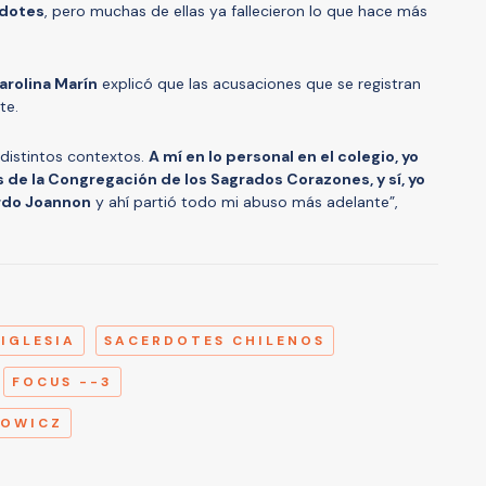
rdotes
, pero muchas de ellas ya fallecieron lo que hace más
arolina Marín
explicó que las acusaciones que se registran
te.
distintos contextos.
A mí en lo personal en el colegio, yo
 de la Congregación de los Sagrados Corazones, y sí, yo
ardo Joannon
y ahí partió todo mi abuso más adelante”,
A
 IGLESIA
SACERDOTES CHILENOS
FOCUS --3
KOWICZ