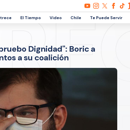
etrece
El Tiempo
Video
Chile
Te Puede Servir
pruebo Dignidad": Boric a
tos a su coalición