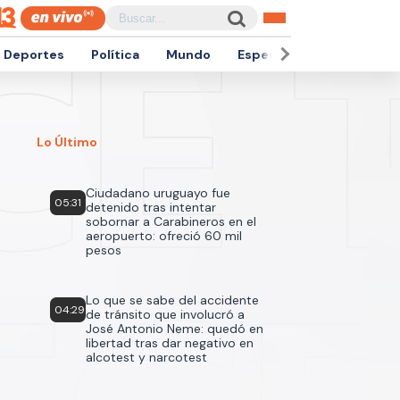
Deportes
Política
Mundo
Espectáculos
Empren
Lo Último
Ciudadano uruguayo fue
05:31
detenido tras intentar
sobornar a Carabineros en el
aeropuerto: ofreció 60 mil
pesos
Lo que se sabe del accidente
04:29
de tránsito que involucró a
José Antonio Neme: quedó en
libertad tras dar negativo en
alcotest y narcotest