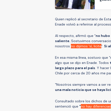
Quien replicó al secretario de Est
Enade volvió a referirse al proceso
Al respecto, afirmó que "
no hubo 
saliente.
Sostuvimos conversacion
nosotros
no dijimos 'sí, licite
'
.
Si a
En esa misma línea, sostuvo que "m
algo que se dijo en Enade. Todos
largo plazo para el país
. Y hacer
Chile por cerca de 20 años me p
"Nosotros siempre vamos a ser res
una mala noticia que se haya li
Consultado sobre los dichos de una
sentenció que
"
no hay diferencias