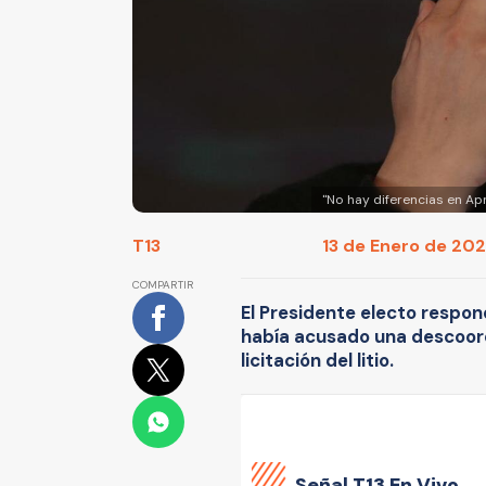
"No hay diferencias en Ap
T13
13 de Enero de 2022
COMPARTIR
El Presidente electo respon
había acusado una descoordi
licitación del litio.
Señal
T13 En Vivo