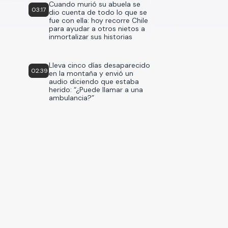
Cuando murió su abuela se
03:17
dio cuenta de todo lo que se
fue con ella: hoy recorre Chile
para ayudar a otros nietos a
inmortalizar sus historias
Lleva cinco días desaparecido
02:39
en la montaña y envió un
audio diciendo que estaba
herido: “¿Puede llamar a una
ambulancia?”