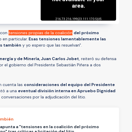
s con
tensiones propias de la coalición
del próximo
 en particular.
Esas tensiones lamentablemente las
es también
y yo espero que las resuelvan".
nergía y de Minería, Juan Carlos Jobet
, reiteró su defensa
 por el gobierno del Presidente Sebastián Piñera a dos
n cuenta las
consideraciones del equipo del Presidente
ntó a una
eventual división interna en Apruebo Dignidad
 conversaciones por la adjudicación del litio.
ambién
apunta a "tensiones en la coalición del próximo
o" tras críticas a licitación del litio