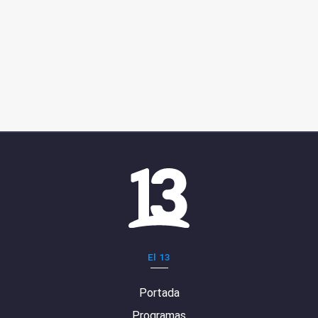
El 13
Portada
Programas