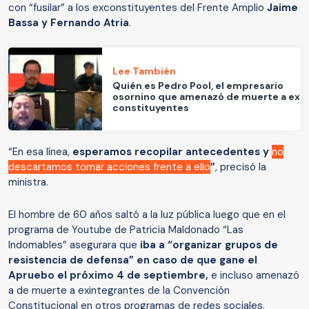
con “fusilar” a los exconstituyentes del Frente Amplio
Jaime
Bassa y Fernando Atria
.
Lee También
Quién es Pedro Pool, el empresario
osornino que amenazó de muerte a ex
constituyentes
“En esa línea,
esperamos recopilar antecedentes y
no
descartamos tomar acciones frente a ello
”
, precisó la
ministra.
El hombre de 60 años saltó a la luz pública luego que en el
programa de Youtube de Patricia Maldonado “Las
Indomables” asegurara que
iba a “organizar grupos de
resistencia de defensa” en caso de que gane el
Apruebo el próximo 4 de septiembre,
e incluso amenazó
a de muerte a exintegrantes de la Convención
Constitucional en otros programas de redes sociales.