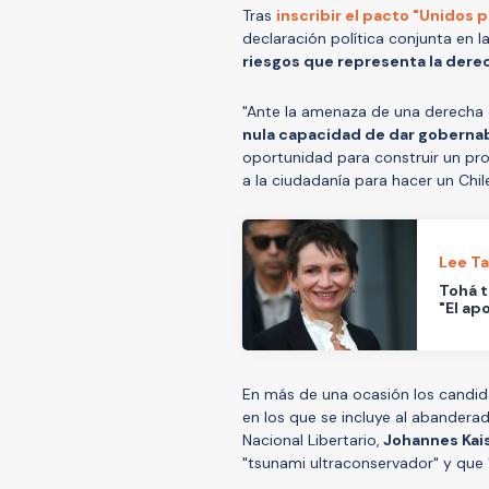
Tras
inscribir el pacto "Unidos p
declaración política conjunta en 
riesgos que representa la dere
"Ante la amenaza de una derecha
nula capacidad de dar gobernab
oportunidad para construir un pro
a la ciudadanía para hacer un Chi
Lee T
Tohá t
"El ap
En más de una ocasión los candida
en los que se incluye al abandera
Nacional Libertario,
Johannes Kai
"tsunami ultraconservador" y que 