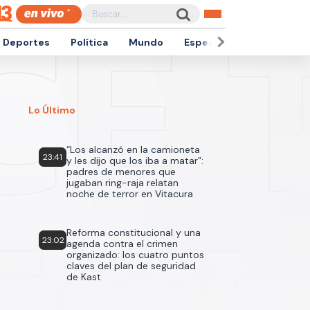
Deportes
Política
Mundo
Espectáculos
Empren
Lo Último
“Los alcanzó en la camioneta
23:41
y les dijo que los iba a matar”:
padres de menores que
jugaban ring-raja relatan
noche de terror en Vitacura
Reforma constitucional y una
23:02
agenda contra el crimen
organizado: los cuatro puntos
claves del plan de seguridad
de Kast