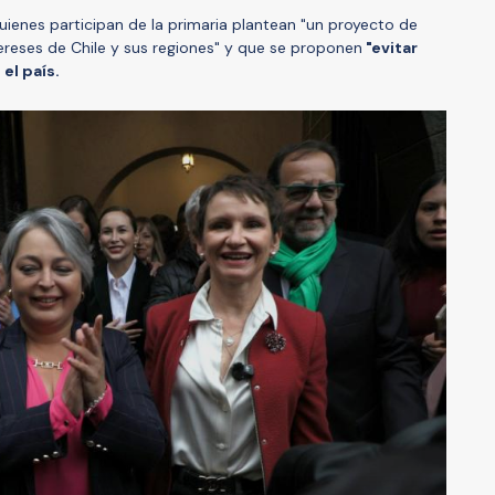
uienes participan de la primaria plantean "un proyecto de
tereses de Chile y sus regiones" y que se proponen
"evitar
el país.