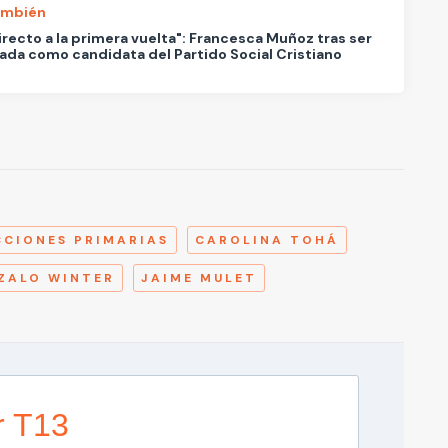
ambién
irecto a la primera vuelta": Francesca Muñoz tras ser
da como candidata del Partido Social Cristiano
A
CCIONES PRIMARIAS
CAROLINA TOHÁ
ZALO WINTER
JAIME MULET
r T13