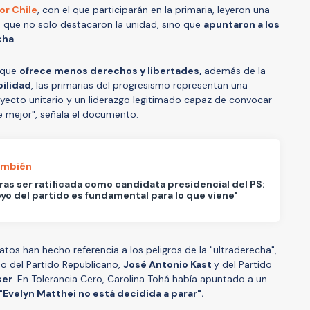
or Chile
, con el que participarán en la primaria, leyeron una
la que no solo destacaron la unidad, sino que
apuntaron a los
cha
.
 que
ofrece menos derechos y libertades,
además de la
ilidad
, las primarias del progresismo representan una
yecto unitario y un liderazgo legitimado capaz de convocar
le mejor", señala el documento.
ambién
ras ser ratificada como candidata presidencial del PS:
oyo del partido es fundamental para lo que viene"
tos han hecho referencia a los peligros de la "ultraderecha",
do del Partido Republicano,
José Antonio Kast
y del Partido
ser
. En Tolerancia Cero, Carolina Tohá había apuntado a un
"
Evelyn Matthei no está decidida a parar".