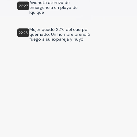
Avioneta aterriza de
22:27
emergencia en playa de
Iquique
Mujer quedó 22% del cuerpo
22:23
quemado: Un hombre prendió
fuego a su expareja y huyó