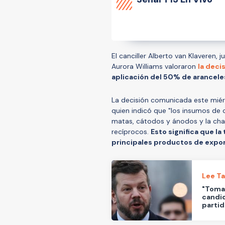
El canciller Alberto van Klaveren, 
Aurora Williams valoraron
la deci
aplicación del 50% de arancele
La decisión comunicada este miérc
quien indicó que "los insumos de
matas, cátodos y ánodos y la chat
recíprocos.
Esto significa que la
principales productos de expor
Lee T
"Tomam
candid
parti