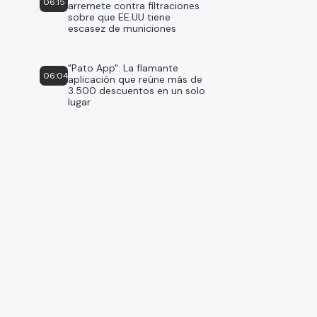
06:15
arremete contra filtraciones
sobre que EE.UU tiene
escasez de municiones
"Pato App": La flamante
06:04
aplicación que reúne más de
3.500 descuentos en un solo
lugar