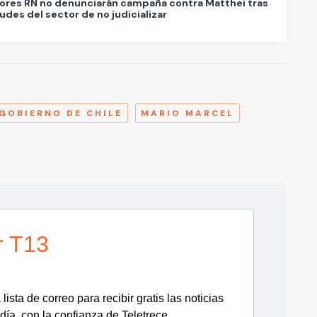
ores RN no denunciarán campaña contra Matthei tras
tudes del sector de no judicializar
A
GOBIERNO DE CHILE
MARIO MARCEL
r T13
lista de correo para recibir gratis las noticias
día, con la confianza de Teletrece.