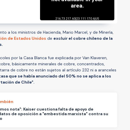
junto a los ministros de Hacienda, Mario Marcel, y de Minería,
sión de Estados Unidos
de
excluir el cobre chileno de la
s.
oles por la Casa Blanca fue explicada por Van Klaveren,
 cobre, básicamente minerales de cobre, concentrados,
arra de cobre no están sujetos al artículo 232 ni a aranceles
 tasa que se había anunciado del 50% no se aplica a los
tación de Chile".
ambién
os nota": Kaiser cuestiona falta de apoyo de
atos de oposición a "embestida marxista" contra su
do