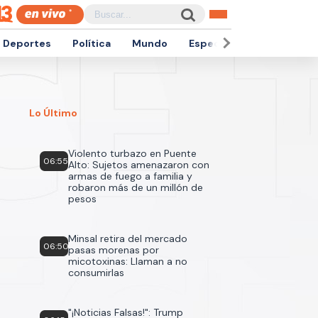
Deportes
Política
Mundo
Espectáculos
Empren
Lo Último
Violento turbazo en Puente
06:55
Alto: Sujetos amenazaron con
armas de fuego a familia y
robaron más de un millón de
pesos
Minsal retira del mercado
06:50
pasas morenas por
micotoxinas: Llaman a no
consumirlas
"¡Noticias Falsas!": Trump