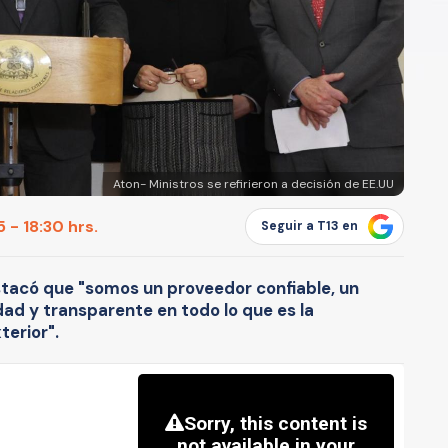
Aton- Ministros se refirieron a decisión de EE.UU
 - 18:30 hrs.
Seguir a T13 en
stacó que "somos un proveedor confiable, un
ad y transparente en todo lo que es la
terior".