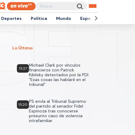
Deportes
Política
Mundo
Espectáculos
Empren
Lo Último
Michael Clark por vínculos
15:27
financieros con Patrick
Kiblisky detectados por la PDI:
"Esas cosas las hablaré en el
tribunal"
PS envía al Tribunal Supremo
15:20
del partido al senador Fidel
Espinoza tras conocerse
presunto caso de violencia
intrafamiliar