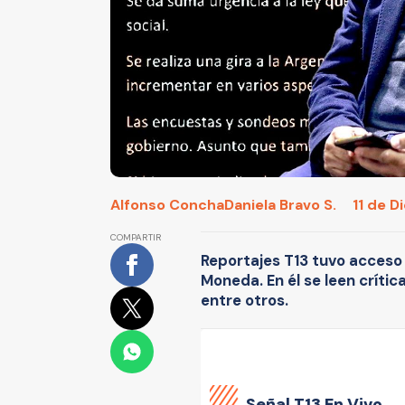
Alfonso Concha
Daniela Bravo S.
11 de D
COMPARTIR
Reportajes T13 tuvo acceso
Moneda. En él se leen crític
entre otros.
Señal
T13 En Vivo