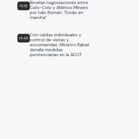
Revelan negociaciones entre
15:18
Colo-Colo y Atlético Mineiro
por Iván Román: "Están en
marcha"
Con celdas individuales y
14:49
control de visitas y
encomiendas: Ministro Rabat
detalla medidas
penitenciarias en la ACOT