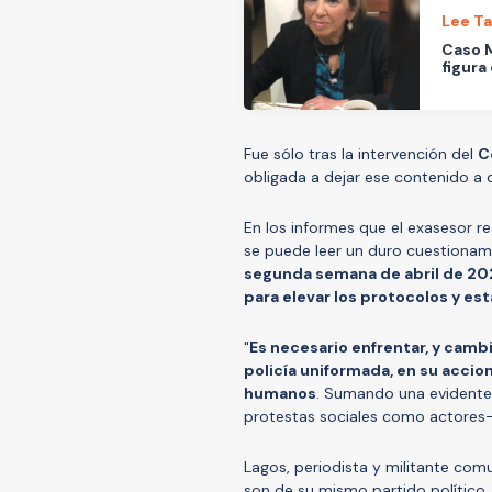
Lee T
Caso M
figura
Fue sólo tras la intervención del
C
obligada a dejar ese contenido a 
En los informes que el exasesor re
se puede leer un duro cuestionam
segunda semana de abril de 202
para elevar los protocolos y est
"
Es necesario enfrentar, y camb
policía uniformada, en su accio
humanos
. Sumando una evidente 
protestas sociales como actores-o
Lagos, periodista y militante com
son de su mismo partido político