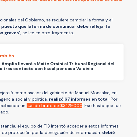
ionales del Gobierno, se requiere cambiar la forma y el
,
puesto que la forma de comunicar debe reflejar la
os graves
", se lee en otro fragmento.
ambién
 Amplio llevará a Maite Orsini al Tribunal Regional del
o tras contacto con fiscal por caso Valdivia
ejerció como asesor del gabinete de Manuel Monsalve, en
gencia social y política,
realizó 67 informes en total
. Por
recibiendo un
sueldo bruto de $3.129.000
. Eso hasta que fue
sado.
tancia, el equipo de T13 intentó acceder a estos informes.
 de protección por la denegación de información,
debió