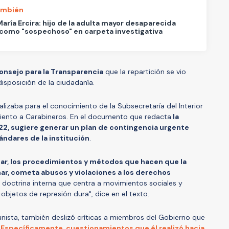
ambién
aría Ercira: hijo de la adulta mayor desaparecida
 como "sospechoso" en carpeta investigativa
onsejo para la Transparencia
que la repartición se vio
disposición de la ciudadanía.
alizaba para el conocimiento de la Subsecretaría del Interior
iento a Carabineros. En el documento que redacta
la
2, sugiere generar un plan de contingencia urgente
ándares de la institución
.
iar, los procedimientos y métodos que hacen que la
nar, cometa abusos y violaciones a los derechos
doctrina interna que centra a movimientos sociales y
bjetos de represión dura", dice en el texto.
unista, también deslizó críticas a miembros del Gobierno que
.
Específicamente, cuestionamientos que él realizó hacia