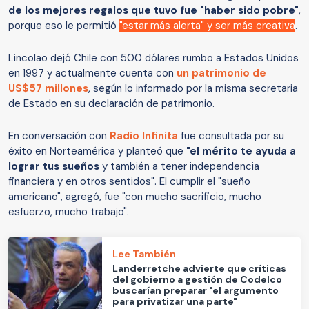
de los mejores regalos que tuvo fue "haber sido pobre"
,
porque eso le permitió
"estar más alerta" y ser más creativa
.
Lincolao dejó Chile con 500 dólares rumbo a Estados Unidos
en 1997 y actualmente cuenta con
un patrimonio de
US$57 millones
, según lo informado por la misma secretaria
de Estado en su declaración de patrimonio.
En conversación con
Radio Infinita
fue consultada por su
éxito en Norteamérica y planteó que
"el mérito te ayuda a
lograr tus sueños
y también a tener independencia
financiera y en otros sentidos". El cumplir el "sueño
americano", agregó, fue "con mucho sacrificio, mucho
esfuerzo, mucho trabajo".
Lee También
Landerretche advierte que críticas
del gobierno a gestión de Codelco
buscarían preparar "el argumento
para privatizar una parte"