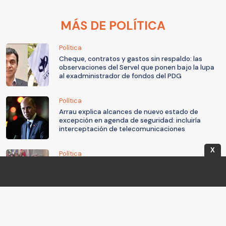
MÁS DE POLÍTICA
Política
Cheque, contratos y gastos sin respaldo: las
observaciones del Servel que ponen bajo la lupa
al exadministrador de fondos del PDG
Política
Arrau explica alcances de nuevo estado de
excepción en agenda de seguridad: incluiría
interceptación de telecomunicaciones
X
Política
Campillai vs Flores: la bochornosa pelea entre
senadoras en el Congreso
Política
Apoyado por PNL, Republicanos e