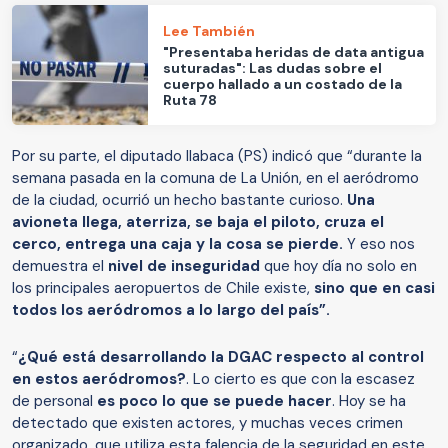
Lee También
"Presentaba heridas de data antigua
suturadas": Las dudas sobre el
cuerpo hallado a un costado de la
Ruta 78
Por su parte, el diputado Ilabaca (PS) indicó que “durante la
semana pasada en la comuna de La Unión, en el aeródromo
de la ciudad, ocurrió un hecho bastante curioso.
Una
avioneta llega, aterriza, se baja el piloto, cruza el
cerco, entrega una caja y la cosa se pierde.
Y eso nos
demuestra el
nivel de inseguridad
que hoy día no solo en
los principales aeropuertos de Chile existe,
sino que en casi
todos los aeródromos a lo largo del país”.
“
¿Qué está desarrollando la DGAC respecto al control
en estos aeródromos?
. Lo cierto es que con la escasez
de personal
es poco lo que se puede hacer
. Hoy se ha
detectado que existen actores, y muchas veces crimen
organizado, que utiliza esta falencia de la seguridad en este