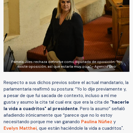
Pamela Jiles rechaza definirse como diputada de oposición: "No
existe oposición, así que estaría muy sola" - Agencia Uno
Respecto a sus dichos previos sobre el actual mandatario, la
parlamentaria reafirmó su postura: “Yo lo dije previamente y,
a pesar de que fui sacada de contexto, incluso a mí me
gusta y asumo la cita tal cual era: que era la cita de
"hacerle
la vida a cuadritos" al presidente
. Pero la asumo” señaló
añadiendo irónicamente que “parece que no lo estoy
necesitando porque me van ganando
Paulina Núñez
y
Evelyn Matthei
, que están haciéndole la vida a cuadritos".