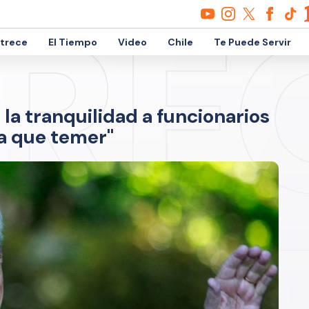
etrece
El Tiempo
Video
Chile
Te Puede Servir
la tranquilidad a funcionarios
da que temer"