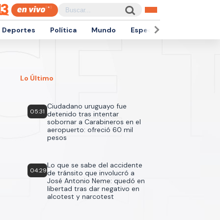
Deportes
Política
Mundo
Espectáculos
Empren
Lo Último
Ciudadano uruguayo fue
05:31
detenido tras intentar
sobornar a Carabineros en el
aeropuerto: ofreció 60 mil
pesos
Lo que se sabe del accidente
04:29
de tránsito que involucró a
José Antonio Neme: quedó en
libertad tras dar negativo en
alcotest y narcotest