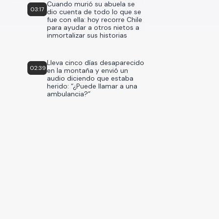
Cuando murió su abuela se
03:17
dio cuenta de todo lo que se
fue con ella: hoy recorre Chile
para ayudar a otros nietos a
inmortalizar sus historias
Lleva cinco días desaparecido
02:39
en la montaña y envió un
audio diciendo que estaba
herido: “¿Puede llamar a una
ambulancia?”