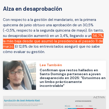
Alza en desaprobación
Con respecto a la gestión del mandatario, en la primera
quincena de junio obtuvo una aprobación de un 30,5%
(-0,5%, respecto a la segunda quincena de mayo). En tanto,
su desaprobación aumentó en un 3,4%, llegando a un
56,7%,
la más baja desde que asumió la presidencia el pasado 11 de
marzo.
El 12,8% de los entrevistados aseguró que no sabe
cómo evaluar su gestión.
Lee También
Confirman que restos hallados en
Santo Domingo pertenecen a joven
desaparecido en 2025: "Estuvimos en
un limbo prácticamente
incontrolable"