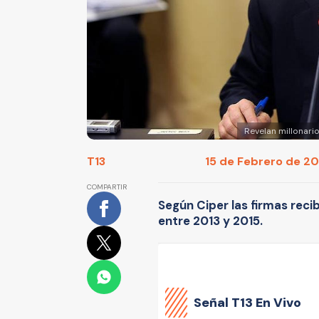
Revelan millonari
T13
15 de Febrero de 201
COMPARTIR
Según Ciper las firmas reci
entre 2013 y 2015.
Señal
T13 En Vivo