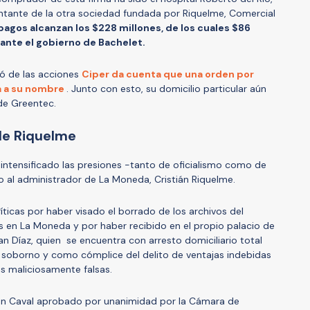
tante de la otra sociedad fundada por Riquelme, Comercial
 pagos alcanzan los $228 millones, de los cuales $86
ante el gobierno de Bachelet.
ó de las acciones
Ciper da cuenta que una orden por
á a su nombre
. Junto con esto, su domicilio particular aún
 de Greentec.
de Riquelme
intensificado las presiones -tanto de oficialismo como de
o al administrador de La Moneda, Cristián Riquelme.
ríticas por haber visado el borrado de los archivos del
en La Moneda y por haber recibido en el propio palacio de
an Díaz, quien se encuentra con arresto domiciliario total
o soborno y como cómplice del delito de ventajas indebidas
tas maliciosamente falsas.
ón Caval aprobado por unanimidad por la Cámara de