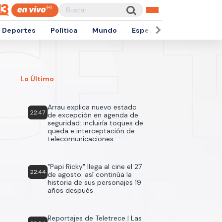
Deportes
Política
Mundo
Espectáculos
Empren
Lo Último
Arrau explica nuevo estado
22:47
de excepción en agenda de
seguridad: incluiría toques de
queda e interceptación de
telecomunicaciones
"Papi Ricky" llega al cine el 27
22:44
de agosto: así continúa la
historia de sus personajes 19
años después
Reportajes de Teletrece | Las