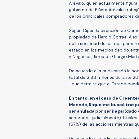
Arévalo, quien actualmente figura
gobierno de Piñera Arévalo trabaj
de los principales compradores d
Según Ciper, la dirección de Comer
propiedad de Harold Correa, Alex 
de la sociedad de los dos primero
estado en los medios debido entr
y Negocios, firma de Giorgio Martel
De acuerdo a la publicación la so
total de $188 millones durante 20
–que permite que el Estado pueda 
En tanto, en el caso de Greente
Moneda, Riquelme buscó traspas
ser anulada por ser ilegal
(dado 
separados judicialmente). Finalm
(67%) de las acciones mientras 
De acuerdo al medio, el principal 