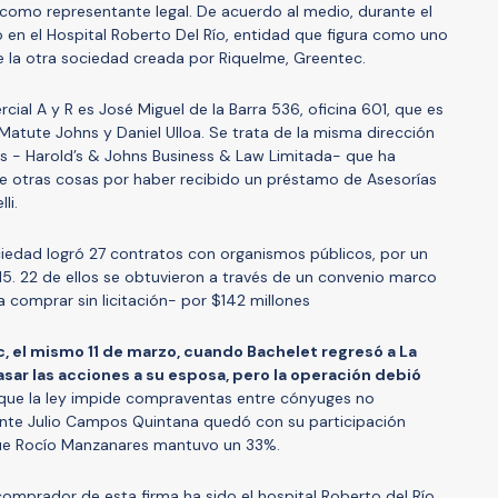
 como representante legal. De acuerdo al medio, durante el
ó en el Hospital Roberto Del Río, entidad que figura como uno
e la otra sociedad creada por Riquelme, Greentec.
cial A y R es José Miguel de la Barra 536, oficina 601, que es
Matute Johns y Daniel Ulloa. Se trata de la misma dirección
s - Harold’s & Johns Business & Law Limitada- que ha
e otras cosas por haber recibido un préstamo de Asesorías
li.
ciedad logró 27 contratos con organismos públicos, por un
15. 22 de ellos se obtuvieron a través de un convenio marco
comprar sin licitación- por $142 millones
c, el mismo 11 de marzo, cuando Bachelet regresó a La
ar las acciones a su esposa, pero la operación debió
que la ley impide compraventas entre cónyuges no
ente Julio Campos Quintana quedó con su participación
que Rocío Manzanares mantuvo un 33%.
comprador de esta firma ha sido el hospital Roberto del Río,