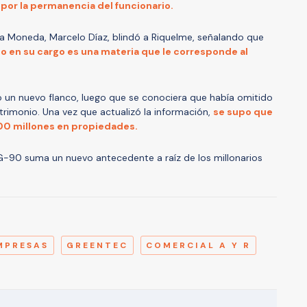
 por la permanencia del funcionario.
 La Moneda, Marcelo Díaz, blindó a Riquelme, señalando que
io en su cargo es una materia que le corresponde al
un nuevo flanco, luego que se conociera que había omitido
rimonio. Una vez que actualizó la información,
se supo que
00 millones en propiedades.
G-90 suma un nuevo antecedente a raíz de los millonarios
A
MPRESAS
GREENTEC
COMERCIAL A Y R