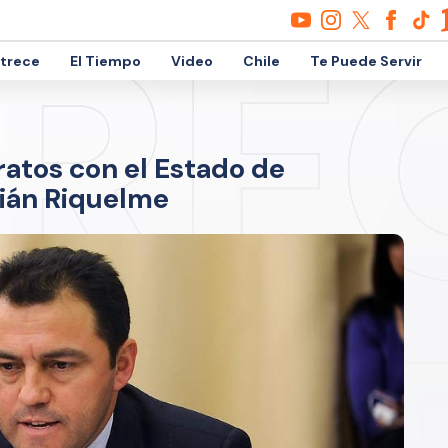
etrece
El Tiempo
Video
Chile
Te Puede Servir
ratos con el Estado de
ián Riquelme