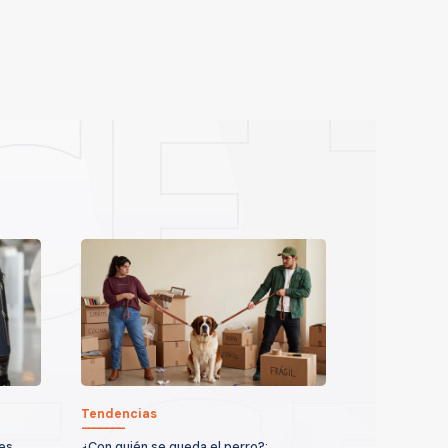
Tendencias
ses
¿Con quién se queda el perro?: