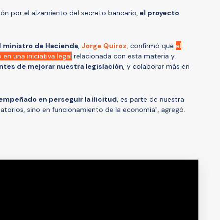
ión por el alzamiento del secreto bancario,
el proyecto
.
l
ministro de Hacienda
,
Jorge Quiroz
, confirmó que
el
n una iniciativa legal
relacionada con esta materia y
ntes de mejorar nuestra legislación
, y colaborar más en
 empeñado en perseguir la ilicitud
, es parte de nuestra
atorios, sino en funcionamiento de la economía", agregó.