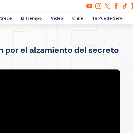
etrece
El Tiempo
Video
Chile
Te Puede Servir
n por el alzamiento del secreto