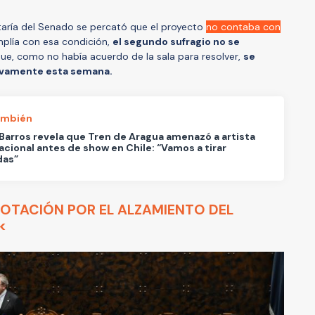
etaría del Senado se percató que el proyecto
no contaba con
mplía con esa condición,
el segundo sufragio no se
 que, como no había acuerdo de la sala para resolver,
se
uevamente esta semana.
ambién
 Barros revela que Tren de Aragua amenazó a artista
acional antes de show en Chile: “Vamos a tirar
das”
 VOTACIÓN POR EL ALZAMIENTO DEL
<