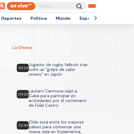
Deportes
Política
Mundo
Espectáculos
Empren
Lo Último
Jugador de rugby falleció tras
05:23
sufrir un "golpe de calor
severo" en Japón
Lautaro Carmona viajó a
04:20
Cuba para participar en
actividades por el centenario
de Fidel Castro
Chile está entre los mejores
02:43
países para comenzar una
nueva vida en Sudamérica,