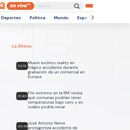
Deportes
Política
Mundo
Espectáculos
Empren
Lo Último
Muere exchico reality en
02:19
trágico accidente durante
grabación de un comercial en
Europa
Frío extremo en la RM: revisa
01:40
qué comunas podrían tener
temperaturas bajo cero y en
cuáles podría nevar
José Antonio Neme
00:49
protagoniza accidente de