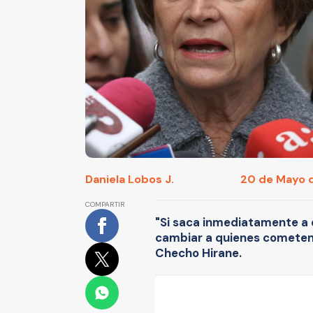
Daniela Lobos J.
20 de Mayo d
COMPARTIR
"Si saca inmediatamente a 
cambiar a quienes cometen 
Checho Hirane.