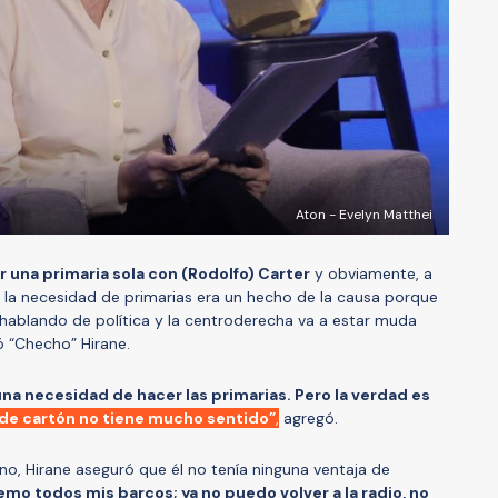
Aton - Evelyn Matthei
ner una primaria sola con (Rodolfo) Carter
y obviamente, a
 la necesidad de primarias era un hecho de la causa porque
s hablando de política y la centroderecha va a estar muda
ó “Checho” Hirane.
na necesidad de hacer las primarias. Pero la verdad es
de cartón no tiene mucho sentido”
,
agregó.
no, Hirane aseguró que él no tenía ninguna ventaja de
uemo todos mis barcos; ya no puedo volver a la radio, no