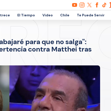
etrece
El Tiempo
Video
Chile
Te Puede Servir
abajaré para que no salga":
ertencia contra Matthei tras