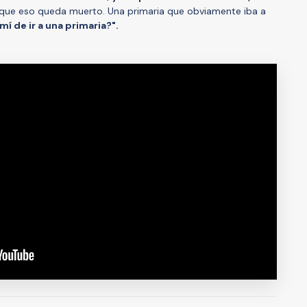
ue eso queda muerto. Una primaria que obviamente iba a
mí de ir a una primaria?".