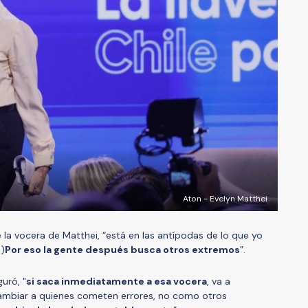
Aton - Evelyn Matthei
 la vocera de Matthei, “está en las antípodas de lo que yo
.)
Por eso la gente después busca otros extremos
”.
uró, "
si saca inmediatamente a esa vocera
, va a
ambiar a quienes cometen errores, no como otros