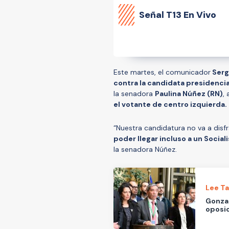
Señal
T13 En Vivo
Este martes, el comunicador
Serg
contra la candidata presidencia
la senadora
Paulina Núñez (RN)
,
el votante de centro izquierda.
“Nuestra candidatura no va a disf
poder llegar incluso a un Socia
la senadora Núñez.
Lee T
Gonzal
oposic