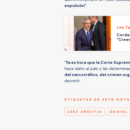
expulsión".
Lee T
Corder
"Creem
"
Ya es hora que la Corte Suprem
hace daño al país y las determinac
del narcotráfico, del crimen or
decretó.
ETIQUETAS DE ESTA NOT
JUEZ URRUTIA
DANIEL