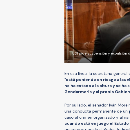
UDI pide suspensión y expulsión de
En esa línea, la secretaria genera
"
está poniendo en riesgo a las 
no ha estado a la altura y se ha 
Gendarmería y al propio Gobier
Por su lado, el senador Iván Morei
una conducta permanente de un
caso al crimen organizado y al nar
cuando está en juego el Estado
queremos pedirle al Poder Judicia