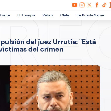
etrece
El Tiempo
Video
Chile
Te Puede Servir
ulsión del juez Urrutia: "Está
 víctimas del crimen