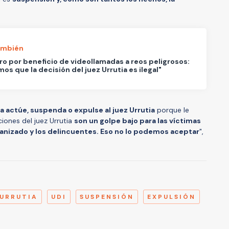
ambién
o por beneficio de videollamadas a reos peligrosos:
os que la decisión del juez Urrutia es ilegal"
a actúe, suspenda o expulse al juez Urrutia
porque le
iones del juez Urrutia
son un golpe bajo para las víctimas
ganizado y los delincuentes. Eso no lo podemos aceptar
",
A
 URRUTIA
UDI
SUSPENSIÓN
EXPULSIÓN