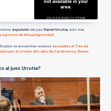
sterior
expulsión
del juez
Daniel Urrutia
, esto tras
s a presos de alta peligrosidad.
ficiados se encuentran reclusos
asociados al Tren de
dos por el crimen del cabo de Carabineros, Daniel
o al juez Urrutia?