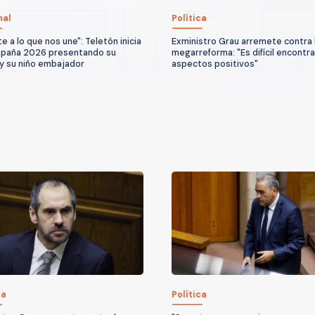
nal
Política
e a lo que nos une": Teletón inicia
Exministro Grau arremete contra 
mpaña 2026 presentando su
megarreforma: "Es difícil encontra
y su niño embajador
aspectos positivos"
ca
Política