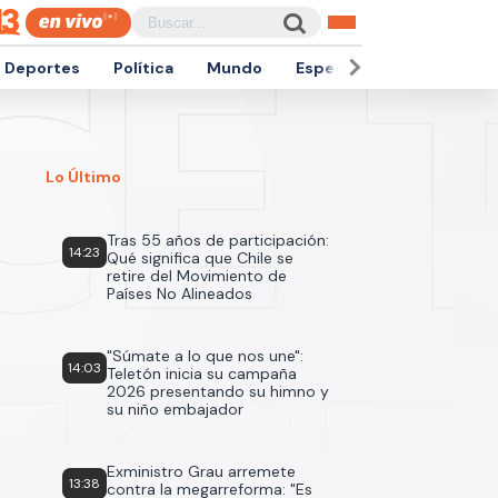
Deportes
Política
Mundo
Espectáculos
Empren
Lo Último
Tras 55 años de participación:
14:23
Qué significa que Chile se
retire del Movimiento de
Países No Alineados
"Súmate a lo que nos une":
14:03
Teletón inicia su campaña
2026 presentando su himno y
su niño embajador
Exministro Grau arremete
13:38
contra la megarreforma: "Es