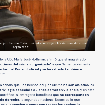
l juez Urrutia: "Está poniendo en riesgo a las víctimas del crimen
organizado"
l de la UDI, María José Hoffman, afirmó que el magistrado
víctimas del crimen organizado
" y que "lamentablemente
saltado el Poder Judicial y se ha saltado también a
no".
ra señaló que "los hechos del juez Urrutia
no son aislados
, es
privilegio especial a quienes cometen violencia,
y en este
cotráfico, al entregarle beneficios que
no corresponden
 de derecho
, la seguridad nacional. Nosotros lo que
l es
suspensión y, como son tantos los hechos, la