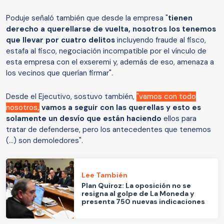
Poduje señaló también que desde la empresa "
tienen
derecho a querellarse de vuelta, nosotros los tenemos
que llevar por cuatro delitos
incluyendo fraude al fisco,
estafa al fisco, negociación incompatible por el vínculo de
esta empresa con el exseremi y, además de eso, amenaza a
los vecinos que querían firmar".
Desde el Ejecutivo, sostuvo también,
"vamos con todo
nosotros
,
vamos a seguir con las querellas y esto es
solamente un desvío que están haciendo
ellos para
tratar de defenderse, pero los antecedentes que tenemos
(...) son demoledores".
Lee También
Plan Quiroz: La oposición no se
resigna al golpe de La Moneda y
presenta 750 nuevas indicaciones