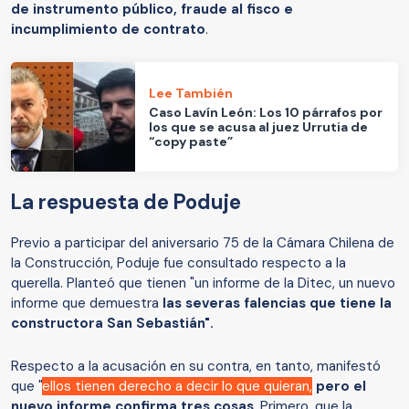
de instrumento público, fraude al fisco e
incumplimiento de contrato
.
Lee También
Caso Lavín León: Los 10 párrafos por
los que se acusa al juez Urrutia de
“copy paste”
La respuesta de Poduje
Previo a participar del aniversario 75 de la Cámara Chilena de
la Construcción, Poduje fue consultado respecto a la
querella. Planteó que tienen "un informe de la Ditec, un nuevo
informe que demuestra
las severas falencias que tiene la
constructora San Sebastián".
Respecto a la acusación en su contra, en tanto, manifestó
que "
ellos tienen derecho a decir lo que quieran,
pero el
nuevo informe confirma tres cosas
. Primero, que la