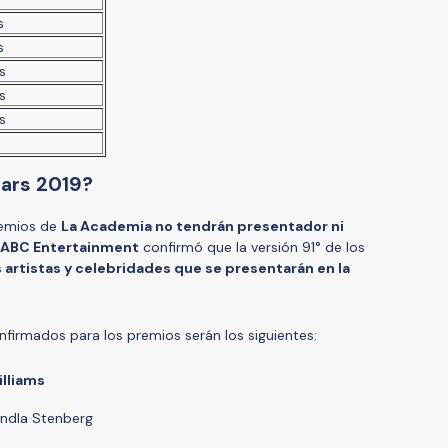
s
s
s
s
s
s
cars 2019?
remios de
La Academia no tendrán presentador ni
ABC Entertainment
confirmó que la versión 91° de los
os artistas y celebridades que se presentarán en la
firmados para los premios serán los siguientes:
lliams
andla Stenberg