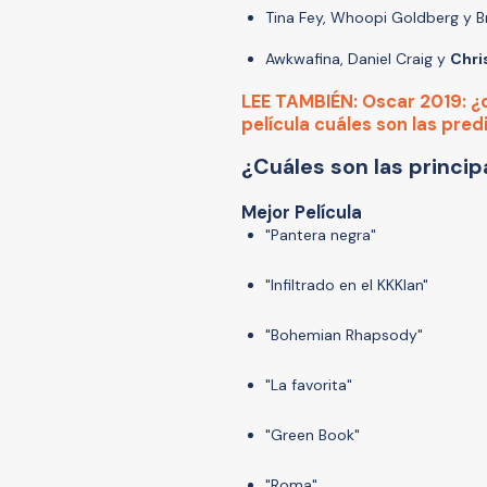
Tina Fey, Whoopi Goldberg y B
Awkwafina, Daniel Craig y
Chri
LEE TAMBIÉN: Oscar 2019: ¿
película cuáles son las pre
¿Cuáles son las princi
Mejor Película
"Pantera negra"
"Infiltrado en el KKKlan"
"Bohemian Rhapsody"
"La favorita"
"Green Book"
"Roma"