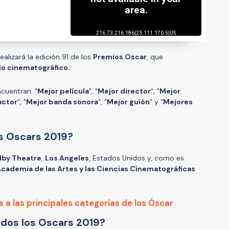
ealizará la edición 91 de los
Premios Oscar
, que
do cinematográfico.
cuentran: "
Mejor película
", "
Mejor director
", "
Mejor
actor
", "
Mejor banda sonora
", "
Mejor guión
" y "
Mejores
os Oscars 2019?
lby Theatre
,
Los Angeles
, Estados Unidos y, como es
cademia de las Artes y las Ciencias Cinematográficas
a las principales categorías de los Óscar
idos los Oscars 2019?