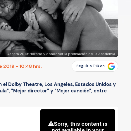
Oscars 2019: Horario y dónde ver la premiación de La Academia
 2019 - 10:48 hrs.
Seguir a T13 en
n el Dolby Theatre, Los Angeles, Estados Unidos y
ula", "Mejor director" y "Mejor canción", entre