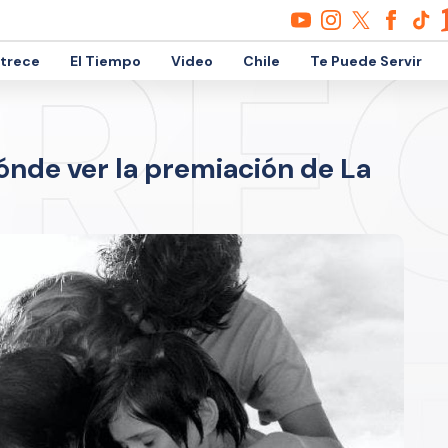
etrece
El Tiempo
Video
Chile
Te Puede Servir
ónde ver la premiación de La