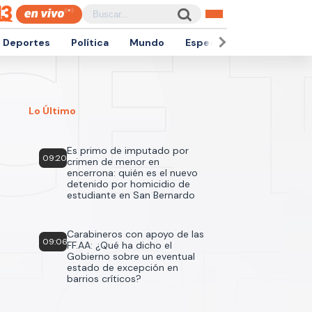
Deportes
Política
Mundo
Espectáculos
Empren
Lo Último
Es primo de imputado por
09:20
crimen de menor en
encerrona: quién es el nuevo
detenido por homicidio de
estudiante en San Bernardo
Carabineros con apoyo de las
09:06
FF.AA: ¿Qué ha dicho el
Gobierno sobre un eventual
estado de excepción en
barrios críticos?