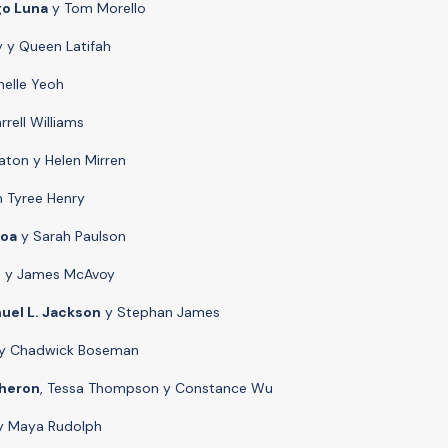
go Luna
y Tom Morello
 y Queen Latifah
helle Yeoh
rrell Williams
eaton y Helen Mirren
an Tyree Henry
oa
y Sarah Paulson
ne y James McAvoy
uel L. Jackson
y Stephan James
t y Chadwick Boseman
Theron
, Tessa Thompson y Constance Wu
 y Maya Rudolph