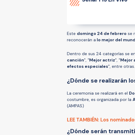
Este
domingo 24 de febrero
se r
reconocerán a
lo mejor del mun
Dentro de sus 24 categorías se en
canción
", "
Mejor actriz
", "
Mejor 
efectos especiales
", entre otras.
¿Dónde se realizarán l
La ceremonia se realizará en el
Do
costumbre, es organizada por la
A
(AMPAS)
LEE TAMBIÉN: Los nominados 
¿Dónde serán transmit