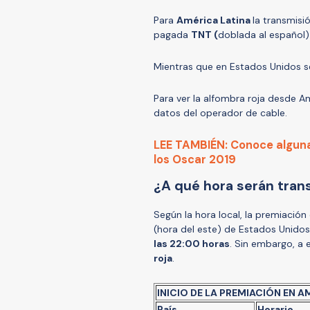
Para
América Latina
la transmisi
pagada
TNT (
doblada al español
Mientras que en Estados Unidos s
Para ver la alfombra roja desde Am
datos del operador de cable.
LEE TAMBIÉN: Conoce alguna
los Oscar 2019
¿A qué hora serán tran
Según la hora local, la premiació
(hora del este) de Estados Unido
las 22:00 horas
. Sin embargo, a 
roja
.
INICIO DE LA PREMIACIÓN EN A
País
Horario