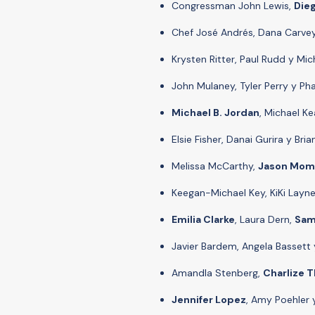
Congressman John Lewis,
Die
Chef José Andrés, Dana Carvey
Krysten Ritter, Paul Rudd y Mic
John Mulaney, Tyler Perry y Pha
Michael B. Jordan
, Michael K
Elsie Fisher, Danai Gurira y Bri
Melissa McCarthy,
Jason Mom
Keegan-Michael Key, KiKi Lay
Emilia Clarke
, Laura Dern,
Sam
Javier Bardem, Angela Basset
Amandla Stenberg,
Charlize 
Jennifer Lopez
, Amy Poehler