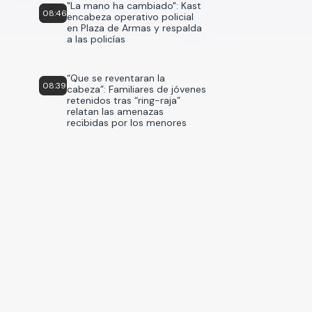
"La mano ha cambiado": Kast
08:46
encabeza operativo policial
en Plaza de Armas y respalda
a las policías
“Que se reventaran la
08:39
cabeza”: Familiares de jóvenes
retenidos tras “ring-raja”
relatan las amenazas
recibidas por los menores