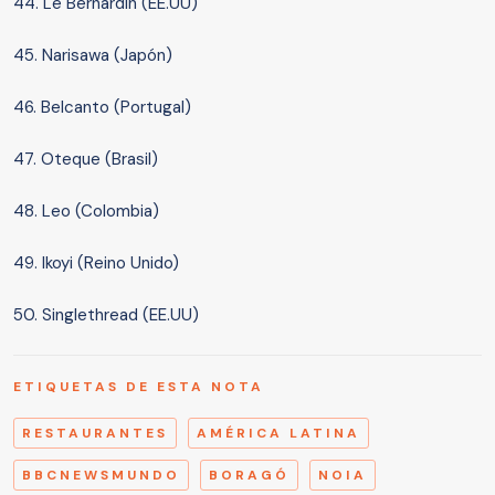
44. Le Bernardin (EE.UU)
45. Narisawa (Japón)
46. Belcanto (Portugal)
47. Oteque (Brasil)
48. Leo (Colombia)
49. Ikoyi (Reino Unido)
50. Singlethread (EE.UU)
ETIQUETAS DE ESTA NOTA
RESTAURANTES
AMÉRICA LATINA
BBCNEWSMUNDO
BORAGÓ
NOIA