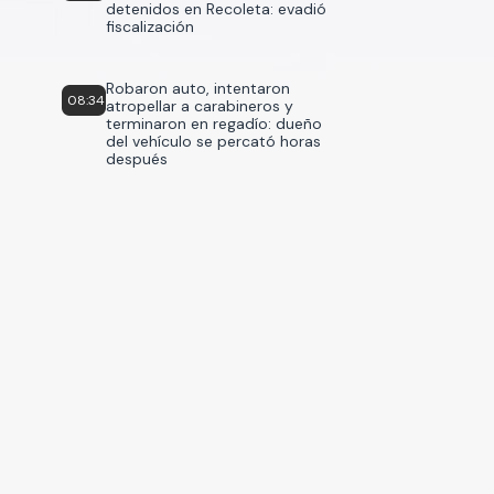
detenidos en Recoleta: evadió
fiscalización
Robaron auto, intentaron
08:34
atropellar a carabineros y
terminaron en regadío: dueño
del vehículo se percató horas
después