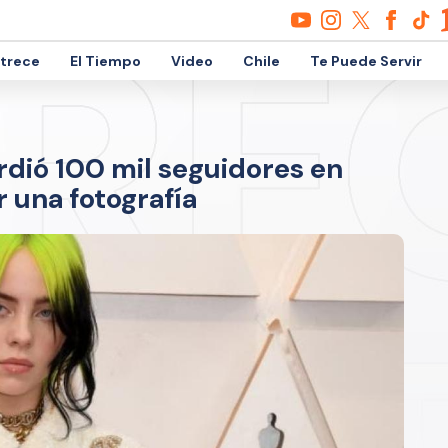
etrece
El Tiempo
Video
Chile
Te Puede Servir
perdió 100 mil seguidores en
 una fotografía