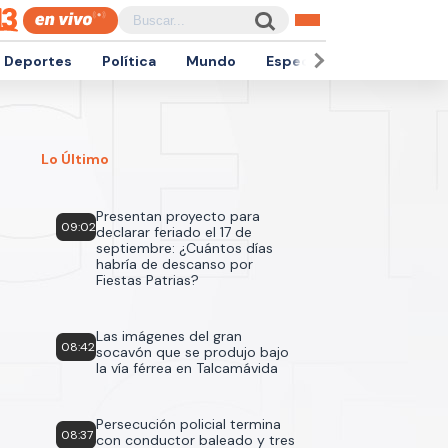
Deportes
Política
Mundo
Espectáculos
Empren
Lo Último
Presentan proyecto para
09:02
declarar feriado el 17 de
septiembre: ¿Cuántos días
habría de descanso por
Fiestas Patrias?
Las imágenes del gran
08:42
socavón que se produjo bajo
la vía férrea en Talcamávida
Persecución policial termina
08:37
con conductor baleado y tres