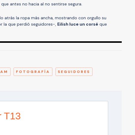
lo que antes no hacia al no sentirse segura.
do atrás la ropa más ancha, mostrando con orgullo su
or la que perdió seguidores-,
Eilish luce un corsé
que
A
RAM
FOTOGRAFÍA
SEGUIDORES
r T13