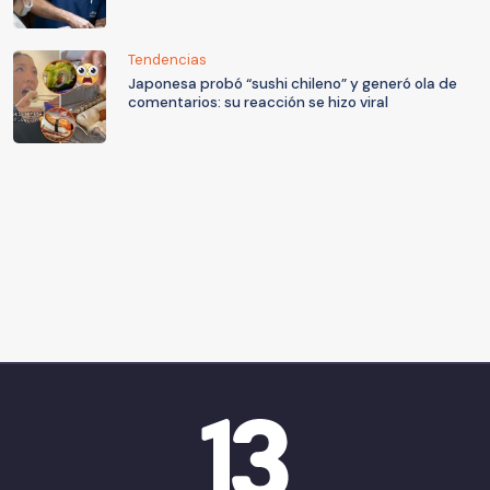
Tendencias
Japonesa probó “sushi chileno” y generó ola de
comentarios: su reacción se hizo viral