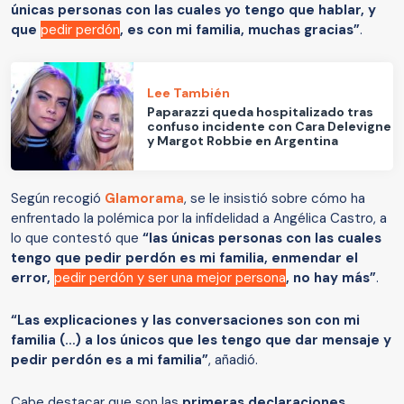
únicas personas con las cuales yo tengo que hablar, y
que
pedir perdón
, es con mi familia, muchas gracias”
.
Lee También
Paparazzi queda hospitalizado tras
confuso incidente con Cara Delevigne
y Margot Robbie en Argentina
Según recogió
Glamorama
, se le insistió sobre cómo ha
enfrentado la polémica por la infidelidad a Angélica Castro, a
lo que contestó que
“las únicas personas con las cuales
tengo que pedir perdón es mi familia, enmendar el
error,
pedir perdón y ser una mejor persona
, no hay más”
.
“Las explicaciones y las conversaciones son con mi
familia (…) a los únicos que les tengo que dar mensaje y
pedir perdón es a mi familia”
, añadió.
Cabe destacar que son las
primeras declaraciones