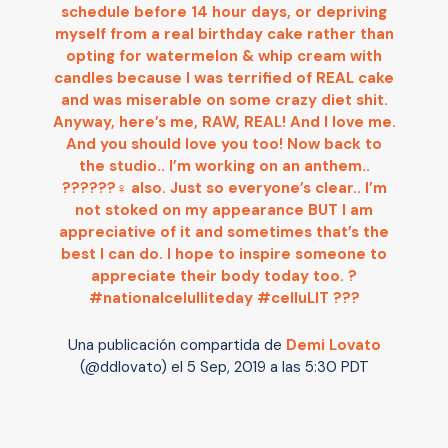
schedule before 14 hour days, or depriving
myself from a real birthday cake rather than
opting for watermelon & whip cream with
candles because I was terrified of REAL cake
and was miserable on some crazy diet shit.
Anyway, here’s me, RAW, REAL! And I love me.
And you should love you too! Now back to
the studio.. I’m working on an anthem..
??????‍♀️ also. Just so everyone’s clear.. I’m
not stoked on my appearance BUT I am
appreciative of it and sometimes that’s the
best I can do. I hope to inspire someone to
appreciate their body today too. ?
#nationalcelulliteday #celluLIT ???
Una publicación compartida de
Demi Lovato
(@ddlovato) el
5 Sep, 2019 a las 5:30 PDT