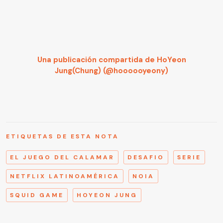
Una publicación compartida de HoYeon
Jung(Chung) (@hoooooyeony)
ETIQUETAS DE ESTA NOTA
EL JUEGO DEL CALAMAR
DESAFIO
SERIE
NETFLIX LATINOAMÉRICA
NOIA
SQUID GAME
HOYEON JUNG