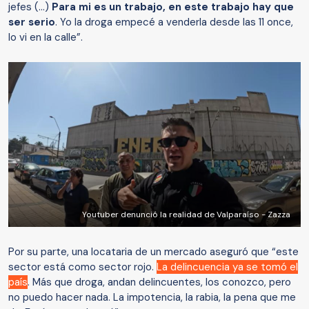
jefes (...)
Para mi es un trabajo, en este trabajo hay que
ser serio
. Yo la droga empecé a venderla desde las 11 once,
lo vi en la calle”.
Youtuber denunció la realidad de Valparaíso - Zazza
Por su parte, una locataria de un mercado aseguró que “este
sector está como sector rojo.
La delincuencia ya se tomó el
país
. Más que droga, andan delincuentes, los conozco, pero
no puedo hacer nada. La impotencia, la rabia, la pena que me